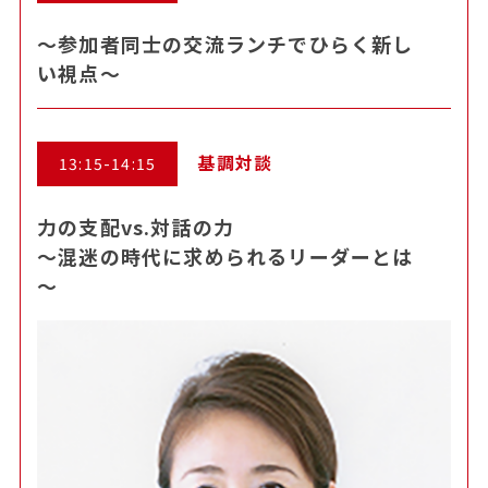
～参加者同士の交流ランチでひらく新し
い視点～
基調対談
13:15-14:15
力の支配vs.対話の力
～混迷の時代に求められるリーダーとは
～