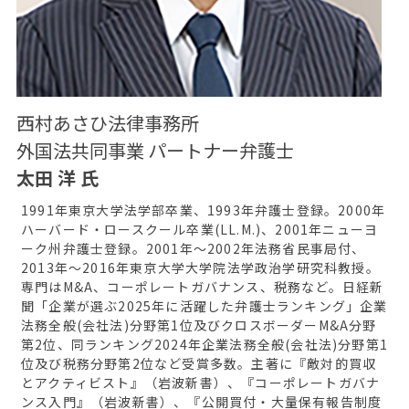
西村あさひ法律事務所
外国法共同事業 パートナー弁護士
太田 洋 氏
1991年東京大学法学部卒業、1993年弁護士登録。2000年
ハーバード・ロースクール卒業(LL.M.)、2001年ニューヨ
ーク州弁護士登録。2001年～2002年法務省民事局付、
2013年～2016年東京大学大学院法学政治学研究科教授。
専門はM&A、コーポレートガバナンス、税務など。日経新
聞「企業が選ぶ2025年に活躍した弁護士ランキング」企業
法務全般(会社法)分野第1位及びクロスボーダーM&A分野
第2位、同ランキング2024年企業法務全般(会社法)分野第1
位及び税務分野第2位など受賞多数。主著に『敵対的買収
とアクティビスト』（岩波新書）、『コーポレートガバナ
ンス入門』（岩波新書）、『公開買付・大量保有報告制度