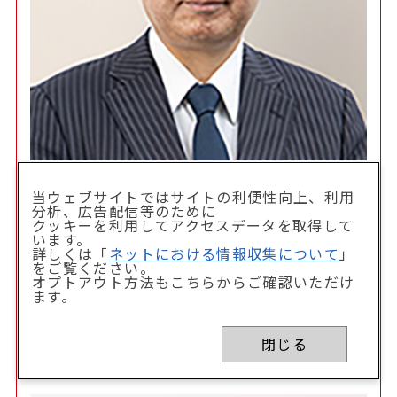
西村あさひ法律事務所
外国法共同事業 パートナー弁護士
当ウェブサイトではサイトの利便性向上、利用
分析、広告配信等のために
太田 洋氏
クッキーを利用してアクセスデータを取得して
います。
詳しくは「
ネットにおける情報収集について
」
をご覧ください。
オプトアウト方法もこちらからご確認いただけ
分科会（1）- 2
ます。
アンチ時代に問い直す
閉じる
本物のサステナビリティ経営