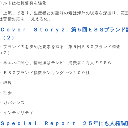
クルトは社員啓発を強化
・上流まで遡り、生産者と対話味の素は海外の現場を深掘り、花
は苦情対応を 「見える化」
■Ｃｏｖｅｒ Ｓｔｏｒｙ２ 第５回ＥＳＧブランド
査（２）
・ブランド力を決めた要素を探る 第５回ＥＳＧブランド調査
（２）
・再エネに関心、情報源はテレビ 消費者２万人のＥＳＧ
・ＥＳＧブランド指数ランキング上位１００社
・環境
・社会
・ガバナンス
・インテグリティ
■Ｓｐｅｃｉａｌ Ｒｅｐｏｒｔ ２５年にも人権調