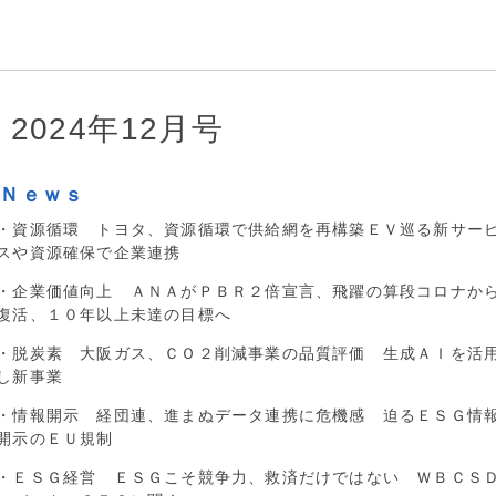
2024年12月号
■Ｎｅｗｓ
・資源循環 トヨタ、資源循環で供給網を再構築ＥＶ巡る新サー
スや資源確保で企業連携
・企業価値向上 ＡＮＡがＰＢＲ２倍宣言、飛躍の算段コロナか
復活、１０年以上未達の目標へ
・脱炭素 大阪ガス、ＣＯ２削減事業の品質評価 生成ＡＩを活
し新事業
・情報開示 経団連、進まぬデータ連携に危機感 迫るＥＳＧ情
開示のＥＵ規制
・ＥＳＧ経営 ＥＳＧこそ競争力、救済だけではない ＷＢＣＳ