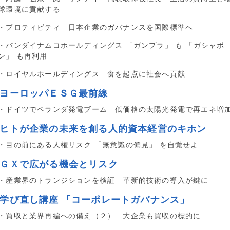
球環境に貢献する
・プロティビティ 日本企業のガバナンスを国際標準へ
・バンダイナムコホールディングス 「ガンプラ」 も 「ガシャポ
ン」 も再利用
・ロイヤルホールディングス 食を起点に社会へ貢献
■ヨーロッパＥＳＧ最前線
・ドイツでベランダ発電ブーム 低価格の太陽光発電で再エネ増
■ヒトが企業の未来を創る人的資本経営のキホン
・目の前にある人権リスク 「無意識の偏見」 を自覚せよ
■ＧＸで広がる機会とリスク
・産業界のトランジションを検証 革新的技術の導入が鍵に
■学び直し講座 「コーポレートガバナンス」
・買収と業界再編への備え（２） 大企業も買収の標的に