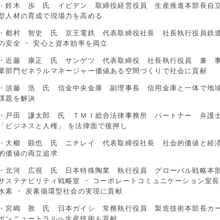
・鈴木 歩 氏 イビデン 取締役経営役員 生産推進本部長自
型人材の育成で現場力を高める
・都村 智史 氏 京王電鉄 代表取締役社長 社長執行役員鉄
の安全 ・ 安心と資本効率を両立
・近藤 康正 氏 サンゲツ 代表取締役 社長執行役員 兼 
業部門ゼネラルマネージャー価値ある空間づくりで社会に貢献
・須藤 浩 氏 信金中央金庫 副理事長 信用金庫と一体で地
課題を解決
・戸田 謙太郎 氏 ＴＭＩ総合法律事務所 パートナー 弁護
「ビジネスと人権」 を法律面で後押し
・大櫛 顕也 氏 ニチレイ 代表取締役社長 社会的価値と経
的価値の両立追求
・北河 広視 氏 日本特殊陶業 執行役員 グローバル戦略本
サステナビリティ戦略室 ・ コーポレートコミュニケーション室長
水素 ・ 炭素循環型社会の実現に貢献
・宮嶋 敦 氏 日本ガイシ 常務執行役員 製造技術本部長カ
ボンニュートラルへ生産技術も貢献