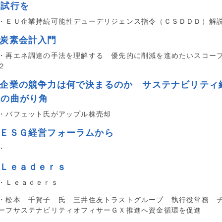
の試行を
・ＥＵ企業持続可能性デューデリジェンス指令（ＣＳＤＤＤ）解
■炭素会計入門
・再エネ調達の手法を理解する 優先的に削減を進めたいスコー
２
■企業の競争力は何で決まるのか サステナビリティ
営の曲がり角
・バフェット氏がアップル株売却
■ＥＳＧ経営フォーラムから
・
■Ｌｅａｄｅｒｓ
・Ｌｅａｄｅｒｓ
・松本 千賀子 氏 三井住友トラストグループ 執行役常務 
ーフサステナビリティオフィサーＧＸ推進へ資金循環を促進