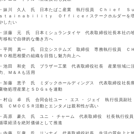
・妹川 久人 氏 日本たばこ産業 執行役員 Ｃｈｉｅｆ Ｓ
ｓｔａｉｎａｂｉｌｉｔｙ Ｏｆｆｉｃｅｒステークホルダーを
やしたい
・須藤 元 氏 日本ミシュランタイヤ 代表取締役社長本社の
方移転で自律的な働き方へ
・平岡 真一 氏 日立システムズ 取締役 専務執行役員 Ｃ
ＲＯ相思相愛の組織を目指し魅力向上へ
・池田 和史 氏 ブラザー工業 代表取締役社長 産業領域に
力、Ｍ＆Ａも活用
・加藤 恵子 氏 ミダックホールディングス 代表取締役社長
棄物処理産業とＳＤＧｓを連動
・村山 卓 氏 合同会社ユー ・ エス ・ ジェイ 執行役員副社
長 ＣＭＯＣＳＲ活動とエンタメは親和性が高い
・高原 豪久 氏 ユニ ・ チャーム 代表取締役 社長執行役員
循環経済を絶対価値として推進
・内藤 弘康 氏 リンナイ 代表取締役社長 生活の質向上と