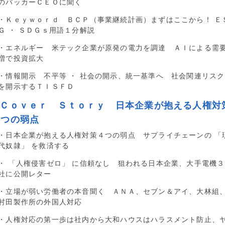
のバッカーＣＥＯに聞く
・Ｋｅｙｗｏｒｄ ＢＣＰ（事業継続計画）まずはここから！ Ｅ
Ｇ ・ ＳＤＧｓ用語１分解説
・エネルギー 米テック企業が原発の電力を調達 ＡＩによる需
増で投資拡大
・情報開示 不平等 ・ 社会の開示、統一基準へ 社会関連リスク
を開示するＴＩＳＦＤ
■Ｃｏｖｅｒ Ｓｔｏｒｙ 日本企業が抱える人権対
４つの弱点
・日本企業が抱える人権対策４つの弱点 サプライチェーンの 「
代奴隷」 を救済する
・ 「人権侵害ゼロ」 に信頼なし 狙われる日本企業、大手電機３
社に公開レター
・立場が弱い労働者の本音聞く ＡＮＡ、セブン＆アイ、大林組
村田製作所の外国人対応
・人権対応の第一歩は社内から大和ハウスはハラスメント防止、