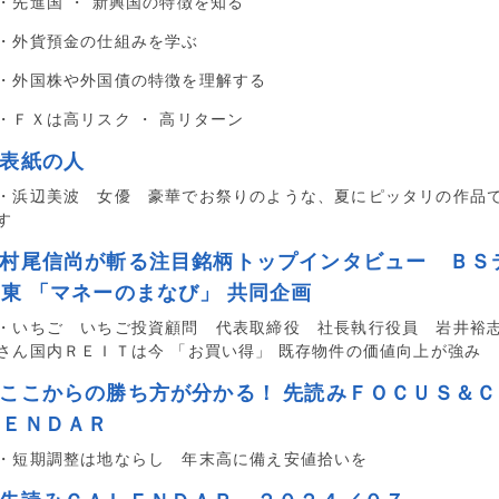
・先進国 ・ 新興国の特徴を知る
・外貨預金の仕組みを学ぶ
・外国株や外国債の特徴を理解する
・ＦＸは高リスク ・ 高リターン
■表紙の人
・浜辺美波 女優 豪華でお祭りのような、夏にピッタリの作品
す
■村尾信尚が斬る注目銘柄トップインタビュー ＢＳ
東 「マネーのまなび」 共同企画
・いちご いちご投資顧問 代表取締役 社長執行役員 岩井裕
さん国内ＲＥＩＴは今 「お買い得」 既存物件の価値向上が強み
■ここからの勝ち方が分かる！ 先読みＦＯＣＵＳ＆Ｃ
ＬＥＮＤＡＲ
・短期調整は地ならし 年末高に備え安値拾いを