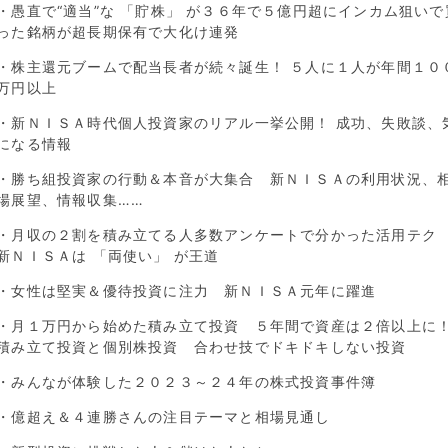
・愚直で“適当”な 「貯株」 が３６年で５億円超にインカム狙いで
った銘柄が超長期保有で大化け連発
・株主還元ブームで配当長者が続々誕生！ ５人に１人が年間１０
万円以上
・新ＮＩＳＡ時代個人投資家のリアル一挙公開！ 成功、失敗談、
になる情報
・勝ち組投資家の行動＆本音が大集合 新ＮＩＳＡの利用状況、
場展望、情報収集……
・月収の２割を積み立てる人多数アンケートで分かった活用テ
新ＮＩＳＡは 「両使い」 が王道
・女性は堅実＆優待投資に注力 新ＮＩＳＡ元年に躍進
・月１万円から始めた積み立て投資 ５年間で資産は２倍以上に
積み立て投資と個別株投資 合わせ技でドキドキしない投資
・みんなが体験した２０２３～２４年の株式投資事件簿
・億超え＆４連勝さんの注目テーマと相場見通し