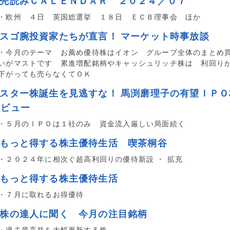
■先読みＣＡＬＥＮＤＡＲ ２０２４／０７
・欧州 ４日 英国総選挙 １８日 ＥＣＢ理事会 ほか
■スゴ腕投資家たちが直言！ マーケット時事放談
・今月のテーマ お薦め優待株はイオン グループ全体のまとめ
いがマストです 累進増配銘柄やキャッシュリッチ株は 利回り
下がっても売らなくてＯＫ
■スター株誕生を見逃すな！ 馬渕磨理子の有望ＩＰＯ
レビュー
・５月のＩＰＯは１社のみ 資金流入厳しい局面続く
■もっと得する株主優待生活 喫茶桐谷
・２０２４年に相次ぐ超高利回りの優待新設 ・ 拡充
■もっと得する株主優待生活
・７月に取れるお得優待
■株の達人に聞く 今月の注目銘柄
・過去最高益を大幅更新する株