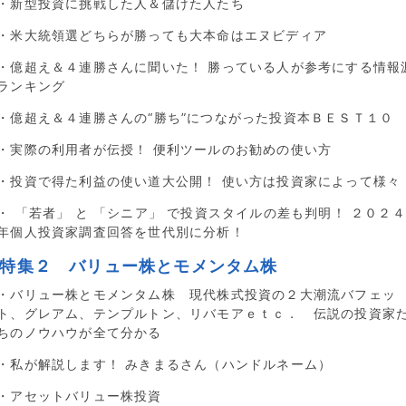
・新型投資に挑戦した人＆儲けた人たち
・米大統領選どちらが勝っても大本命はエヌビディア
・億超え＆４連勝さんに聞いた！ 勝っている人が参考にする情報
ランキング
・億超え＆４連勝さんの“勝ち”につながった投資本ＢＥＳＴ１０
・実際の利用者が伝授！ 便利ツールのお勧めの使い方
・投資で得た利益の使い道大公開！ 使い方は投資家によって様々
・ 「若者」 と 「シニア」 で投資スタイルの差も判明！ ２０２４
年個人投資家調査回答を世代別に分析！
■特集２ バリュー株とモメンタム株
・バリュー株とモメンタム株 現代株式投資の２大潮流バフェッ
ト、グレアム、テンプルトン、リバモアｅｔｃ． 伝説の投資家
ちのノウハウが全て分かる
・私が解説します！ みきまるさん（ハンドルネーム）
・アセットバリュー株投資