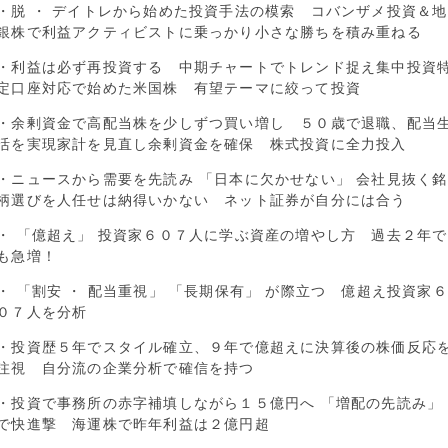
・脱 ・ デイトレから始めた投資手法の模索 コバンザメ投資＆地
銀株で利益アクティビストに乗っかり小さな勝ちを積み重ねる
・利益は必ず再投資する 中期チャートでトレンド捉え集中投資
定口座対応で始めた米国株 有望テーマに絞って投資
・余剰資金で高配当株を少しずつ買い増し ５０歳で退職、配当
活を実現家計を見直し余剰資金を確保 株式投資に全力投入
・ニュースから需要を先読み 「日本に欠かせない」 会社見抜く銘
柄選びを人任せは納得いかない ネット証券が自分には合う
・ 「億超え」 投資家６０７人に学ぶ資産の増やし方 過去２年で
も急増！
・ 「割安 ・ 配当重視」 「長期保有」 が際立つ 億超え投資家６
０７人を分析
・投資歴５年でスタイル確立、９年で億超えに決算後の株価反応
注視 自分流の企業分析で確信を持つ
・投資で事務所の赤字補填しながら１５億円へ 「増配の先読み」
で快進撃 海運株で昨年利益は２億円超