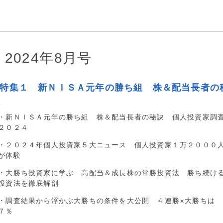
2024年8月号
■特集１ 新ＮＩＳＡ元年の勝ち組 株＆配当長者の
訣
・新ＮＩＳＡ元年の勝ち組 株＆配当長者の秘訣 個人投資家調
２０２４
・２０２４年個人投資家５大ニュース 個人投資家１万２０００
が体験
・大勝ち投資家に学ぶ 高配当＆成長株の常勝投資法 勝ち続け
投資法を徹底解剖
・調査結果から浮かぶ大勝ちの条件を大公開 ４連勝×大勝ちは
７％