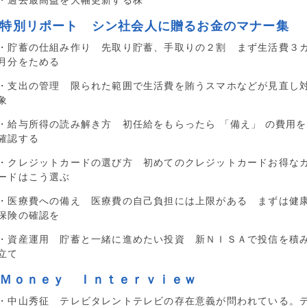
■特別リポート シン社会人に贈るお金のマナー集
・貯蓄の仕組み作り 先取り貯蓄、手取りの２割 まず生活費３
月分をためる
・支出の管理 限られた範囲で生活費を賄うスマホなどが見直し
象
・給与所得の読み解き方 初任給をもらったら 「備え」 の費用を
確認する
・クレジットカードの選び方 初めてのクレジットカードお得な
ードはこう選ぶ
・医療費への備え 医療費の自己負担には上限がある まずは健
保険の確認を
・資産運用 貯蓄と一緒に進めたい投資 新ＮＩＳＡで投信を積
立て
■Ｍｏｎｅｙ Ｉｎｔｅｒｖｉｅｗ
・中山秀征 テレビタレントテレビの存在意義が問われている。