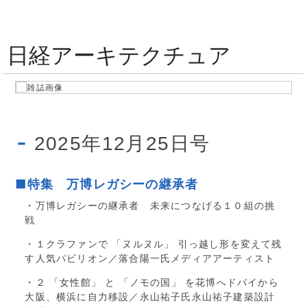
日経アーキテクチュア
2025年12月25日号
■特集 万博レガシーの継承者
・万博レガシーの継承者 未来につなげる１０組の挑
戦
・１クラファンで 「ヌルヌル」 引っ越し形を変えて残
す人気パビリオン／落合陽一氏メディアアーティスト
・２ 「女性館」 と 「ノモの国」 を花博へドバイから
大阪、横浜に自力移設／永山祐子氏永山祐子建築設計