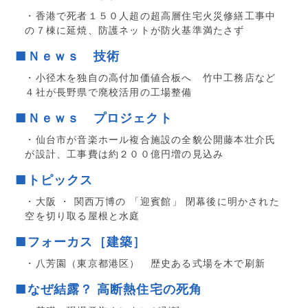
・香港で死者１５０人超の超高層住宅火災修繕工事中
の７棟に延焼、防護ネットが防火基準満たさず
■Ｎｅｗｓ 技術
・小径木を独自の高付加価値合板へ 竹中工務店など
４社が長野県で廃校活用の工場整備
■Ｎｅｗｓ プロジェクト
・仙台市が音楽ホール複合施設の全貌公開藤本壮介氏
が設計、工事費は約２００億円増の見込み
■トピックス
・大阪 ・ 関西万博の 「迎賓館」 閉幕後に明かされた
空を切り取る屋根と水庭
■フォーカス［建築］
・八芳園（東京都港区） 歴史ある式場を木で刷新
■なぜ結露？ 高断熱住宅の死角