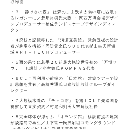
取締役
・３ 「静けさの森」 は森のまま残す太陽の塔に匹敵す
るレガシーに／忽那裕樹氏大阪 ・ 関西万博会場デザイ
ンプロデューサー補佐ランドスケープデザインディレ
クター
・４廃校と記憶移した 「河瀬直美館」 緊急登板の設計
者が劇場を構築／周防貴之氏ＳＵＯ代表杉山央氏新領
域ＡＲＴ＋ＴＥＣＨプロデューサー
・５西の果てに若手２０組最大施設世界初の 「万博サ
ウナ」 も設計／小室舞氏ＫＯＭＰＡＳ代表
・６ＣＬＴ再利用が前提の 「日本館」 建築ツアーで設
計思想を共有／高橋秀通氏日建設計設計グループダイ
レクター
・７大規模木造の 「チェコ館」 を施工ＣＬＴ先進国を
視察して直接契約／村尾和則氏大末建設社長
・８完全球体が浮かぶ 「オランダ館」 移設前提の建築
が淡路島で再生／山下哲一氏浅沼組コモングラウンド-
-オランダパビリオン新築工事作業所長