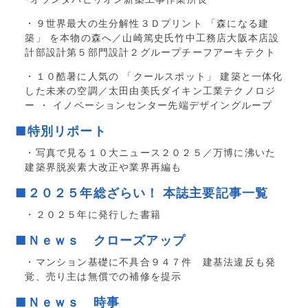
・９世界最大の生分解性３Ｄプリント 「森になる建
築」 を本物の森へ／山崎篤史氏竹中工務店大阪本店設
計部設計第５部門設計２グループチーフアーキテクト
・１０酷暑に人気の 「クールスポット」 建築と一体化
した未来の空調／太田由美氏ダイキン工業テクノロジ
ー ・ イノベーションセンター先端デザイングループ
■特別リポート
・写真で見る１０大ニュース２０２５／万博に沸いた
建築界脱炭素大改正や業界再編も
■２０２５年総ざらい！ 本誌主要記事一覧
・２０２５年に発行した書籍
■Ｎｅｗｓ クローズアップ
・マンション基礎に不具合９４７件 建基法違反も発
覚、売り主は無償での補修を提示
■Ｎｅｗｓ 時事