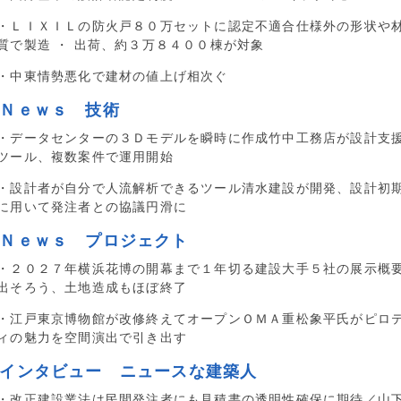
・ＬＩＸＩＬの防火戸８０万セットに認定不適合仕様外の形状や
質で製造 ・ 出荷、約３万８４００棟が対象
・中東情勢悪化で建材の値上げ相次ぐ
■Ｎｅｗｓ 技術
・データセンターの３Ｄモデルを瞬時に作成竹中工務店が設計支
ツール、複数案件で運用開始
・設計者が自分で人流解析できるツール清水建設が開発、設計初
に用いて発注者との協議円滑に
■Ｎｅｗｓ プロジェクト
・２０２７年横浜花博の開幕まで１年切る建設大手５社の展示概
出そろう、土地造成もほぼ終了
・江戸東京博物館が改修終えてオープンＯＭＡ重松象平氏がピロ
ィの魅力を空間演出で引き出す
■インタビュー ニュースな建築人
・改正建設業法は民間発注者にも見積書の透明性確保に期待／山