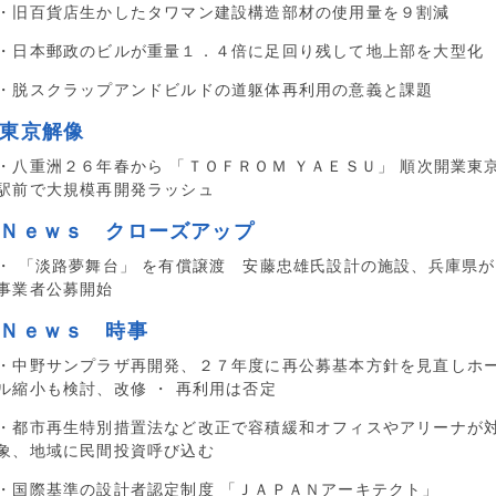
・旧百貨店生かしたタワマン建設構造部材の使用量を９割減
・日本郵政のビルが重量１．４倍に足回り残して地上部を大型化
・脱スクラップアンドビルドの道躯体再利用の意義と課題
■東京解像
・八重洲２６年春から 「ＴＯＦＲＯＭ ＹＡＥＳＵ」 順次開業東
駅前で大規模再開発ラッシュ
■Ｎｅｗｓ クローズアップ
・ 「淡路夢舞台」 を有償譲渡 安藤忠雄氏設計の施設、兵庫県が
事業者公募開始
■Ｎｅｗｓ 時事
・中野サンプラザ再開発、２７年度に再公募基本方針を見直しホ
ル縮小も検討、改修 ・ 再利用は否定
・都市再生特別措置法など改正で容積緩和オフィスやアリーナが
象、地域に民間投資呼び込む
・国際基準の設計者認定制度 「ＪＡＰＡＮアーキテクト」