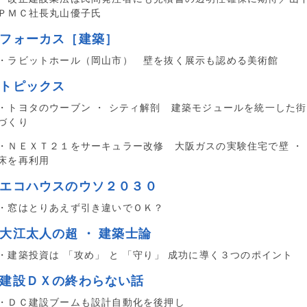
ＰＭＣ社長丸山優子氏
■フォーカス［建築］
・ラビットホール（岡山市） 壁を抜く展示も認める美術館
■トピックス
・トヨタのウーブン ・ シティ解剖 建築モジュールを統一した街
づくり
・ＮＥＸＴ２１をサーキュラー改修 大阪ガスの実験住宅で壁 ・
床を再利用
■エコハウスのウソ２０３０
・窓はとりあえず引き違いでＯＫ？
大江太人の超 ・ 建築士論
・建築投資は 「攻め」 と 「守り」 成功に導く３つのポイント
■建設ＤＸの終わらない話
・ＤＣ建設ブームも設計自動化を後押し