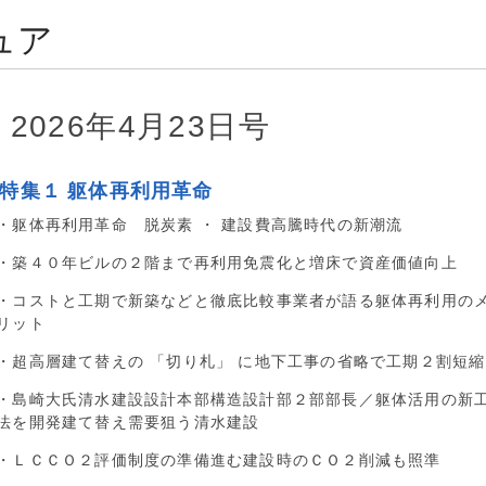
ュア
2026年4月23日号
■特集１ 躯体再利用革命
・躯体再利用革命 脱炭素 ・ 建設費高騰時代の新潮流
・築４０年ビルの２階まで再利用免震化と増床で資産価値向上
・コストと工期で新築などと徹底比較事業者が語る躯体再利用の
リット
・超高層建て替えの 「切り札」 に地下工事の省略で工期２割短縮
・島崎大氏清水建設設計本部構造設計部２部部長／躯体活用の新
法を開発建て替え需要狙う清水建設
・ＬＣＣＯ２評価制度の準備進む建設時のＣＯ２削減も照準