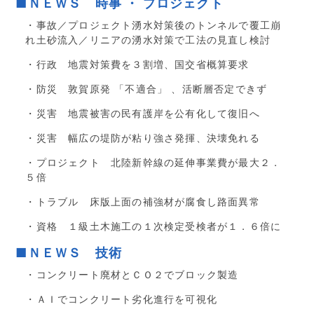
■ＮＥＷＳ 時事 ・ プロジェクト
・事故／プロジェクト湧水対策後のトンネルで覆工崩
れ土砂流入／リニアの湧水対策で工法の見直し検討
・行政 地震対策費を３割増、国交省概算要求
・防災 敦賀原発 「不適合」 、活断層否定できず
・災害 地震被害の民有護岸を公有化して復旧へ
・災害 幅広の堤防が粘り強さ発揮、決壊免れる
・プロジェクト 北陸新幹線の延伸事業費が最大２．
５倍
・トラブル 床版上面の補強材が腐食し路面異常
・資格 １級土木施工の１次検定受検者が１．６倍に
■ＮＥＷＳ 技術
・コンクリート廃材とＣＯ２でブロック製造
・ＡＩでコンクリート劣化進行を可視化