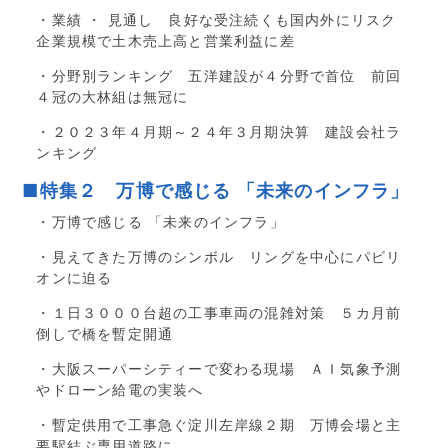
・業績 ・ 見通し 良好な受注続くも国内外にリスク
企業規模で土木売上高と営業利益に差
・分野別ランキング 五洋建設が４分野で首位 前回
４冠の大林組は無冠に
・２０２３年４月期～２４年３月期決算 建設会社ラ
ンキング
■特集２ 万博で感じる 「未来のインフラ」
・万博で感じる 「未来のインフラ」
・見えてきた万博のシンボル リングを中心にパビリ
オンに迫る
・１日３０００台超の工事車両の混雑対策 ５カ月前
倒しで橋を暫定開通
・大阪スーパーシティーで変わる現場 ＡＩ気象予測
やドローン給電の実装へ
・暫定供用で工事急ぐ淀川左岸線２期 万博会場と主
要駅結ぶ専用道路に