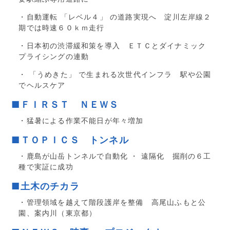
・自動運転 「レベル４」 の道路実現へ 淀川左岸線２
期では時速６０ｋｍ走行
・日本初の渋滞緩和策を導入 ＥＴＣとダイナミック
プライシングの連動
・ 「うめきた」 で生まれる次世代インフラ 駅や公園
でヘルスケア
■ＦＩＲＳＴ ＮＥＷＳ
・猛暑による作業不能日が年々増加
■ＴＯＰＩＣＳ トンネル
・鹿島が山岳トンネルで自動化 ・ 遠隔化 掘削の６工
種で実証に成功
■土木のチカラ
・管理領域を越えて階段護岸を整備 高尾山ふもと公
園、案内川（東京都）