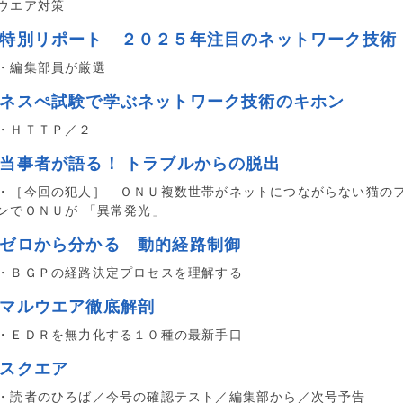
ウエア対策
■特別リポート ２０２５年注目のネットワーク技術
・編集部員が厳選
■ネスぺ試験で学ぶネットワーク技術のキホン
・ＨＴＴＰ／２
■当事者が語る！ トラブルからの脱出
・［今回の犯人］ ＯＮＵ複数世帯がネットにつながらない猫の
ンでＯＮＵが 「異常発光」
■ゼロから分かる 動的経路制御
・ＢＧＰの経路決定プロセスを理解する
■マルウエア徹底解剖
・ＥＤＲを無力化する１０種の最新手口
■スクエア
・読者のひろば／今号の確認テスト／編集部から／次号予告