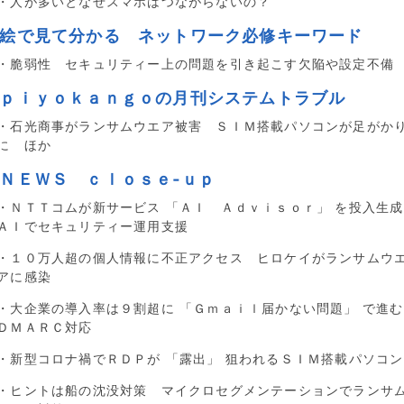
・人が多いとなぜスマホはつながらないの？
■絵で見て分かる ネットワーク必修キーワード
・脆弱性 セキュリティー上の問題を引き起こす欠陥や設定不備
■ｐｉｙｏｋａｎｇｏの月刊システムトラブル
・石光商事がランサムウエア被害 ＳＩＭ搭載パソコンが足がか
に ほか
■ＮＥＷＳ ｃｌｏｓｅ‐ｕｐ
・ＮＴＴコムが新サービス 「ＡＩ Ａｄｖｉｓｏｒ」 を投入生成
ＡＩでセキュリティー運用支援
・１０万人超の個人情報に不正アクセス ヒロケイがランサムウ
アに感染
・大企業の導入率は９割超に 「Ｇｍａｉｌ届かない問題」 で進む
ＤＭＡＲＣ対応
・新型コロナ禍でＲＤＰが 「露出」 狙われるＳＩＭ搭載パソコン
・ヒントは船の沈没対策 マイクロセグメンテーションでランサ