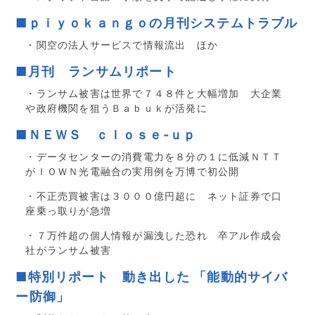
■ｐｉｙｏｋａｎｇｏの月刊システムトラブル
・関空の法人サービスで情報流出 ほか
■月刊 ランサムリポート
・ランサム被害は世界で７４８件と大幅増加 大企業
や政府機関を狙うＢａｂｕｋが活発に
■ＮＥＷＳ ｃｌｏｓｅ‐ｕｐ
・データセンターの消費電力を８分の１に低減ＮＴＴ
がＩＯＷＮ光電融合の実用例を万博で初公開
・不正売買被害は３０００億円超に ネット証券で口
座乗っ取りが急増
・７万件超の個人情報が漏洩した恐れ 卒アル作成会
社がランサム被害
■特別リポート 動き出した 「能動的サイバ
ー防御」