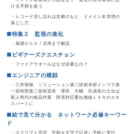
ける手順を追う
・レコード消し忘れは悲劇のもと ドメイン名管理の
落とし穴
■特集２ 監視の進化
・基礎からＡＩ活用まで解説
■ビギナーズクエスチョン
・ファイアウオールはなぜ必要なの？
■エンジニアの横顔
・三井情報 ソリューション第二技術本部インフラ第
一技術部第二技術室長 厚田 大輔 氏成長の土台は
新人時代の検品作業 障害対応重ね無線ＬＡＮのエキ
スパートに
■絵で見て分かる ネットワーク必修キーワー
ド
・スクリプト言語 手順を文字で記述し手軽に実行