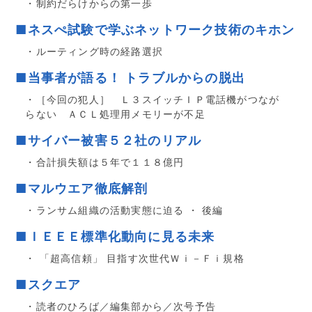
・制約だらけからの第一歩
■ネスぺ試験で学ぶネットワーク技術のキホン
・ルーティング時の経路選択
■当事者が語る！ トラブルからの脱出
・［今回の犯人］ Ｌ３スイッチＩＰ電話機がつなが
らない ＡＣＬ処理用メモリーが不足
■サイバー被害５２社のリアル
・合計損失額は５年で１１８億円
■マルウエア徹底解剖
・ランサム組織の活動実態に迫る ・ 後編
■ＩＥＥＥ標準化動向に見る未来
・ 「超高信頼」 目指す次世代Ｗｉ－Ｆｉ規格
■スクエア
・読者のひろば／編集部から／次号予告