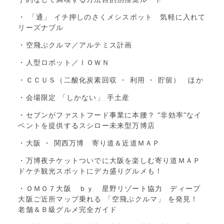
・ 「通」 イチ押しのさくメシスポット 気軽に入れて
リーズナブル
・空飛ぶクルマ／アルテミス計画
・人型ロボット／ＩＯＷＮ
・ＣＣＵＳ（二酸化炭素回収 ・ 利用 ・ 貯留） ほか
・会場限定 「しかない」 手土産
・セブンがファストフード事業に本腰？ “非効率”なイ
ベントを提供するスシロー未来型万博店
・大阪 ・ 関西万博 寄り道＆近道ＭＡＰ
・万博夜チケットついでに大阪を楽しむ寄り道ＭＡＰ
ドケチ観光スポットにデカ盛りグルメも！
・ＯＭＯ７大阪 ｂｙ 星野リゾート協力 ディープ
大阪ご近所マップ乗れる 「空飛ぶクルマ」 を発見！
老舗＆Ｂ級グルメ完全ガイド