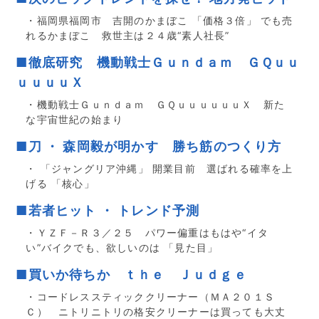
・福岡県福岡市 吉開のかまぼこ 「価格３倍」 でも売
れるかまぼこ 救世主は２４歳“素人社長”
■徹底研究 機動戦士Ｇｕｎｄａｍ ＧＱｕｕ
ｕｕｕｕＸ
・機動戦士Ｇｕｎｄａｍ ＧＱｕｕｕｕｕｕＸ 新た
な宇宙世紀の始まり
■刀 ・ 森岡毅が明かす 勝ち筋のつくり方
・ 「ジャングリア沖縄」 開業目前 選ばれる確率を上
げる 「核心」
■若者ヒット ・ トレンド予測
・ＹＺＦ－Ｒ３／２５ パワー偏重はもはや“イタ
い”バイクでも、欲しいのは 「見た目」
■買いか待ちか ｔｈｅ Ｊｕｄｇｅ
・コードレススティッククリーナー（ＭＡ２０１Ｓ
Ｃ） ニトリニトリの格安クリーナーは買っても大丈