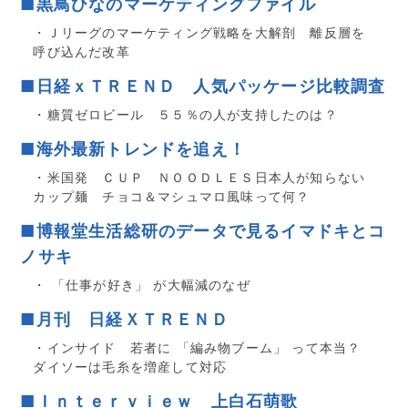
■黒鳥ひなのマーケティングファイル
・Ｊリーグのマーケティング戦略を大解剖 離反層を
呼び込んだ改革
■日経ｘＴＲＥＮＤ 人気パッケージ比較調査
・糖質ゼロビール ５５％の人が支持したのは？
■海外最新トレンドを追え！
・米国発 ＣＵＰ ＮＯＯＤＬＥＳ日本人が知らない
カップ麺 チョコ＆マシュマロ風味って何？
■博報堂生活総研のデータで見るイマドキとコ
ノサキ
・ 「仕事が好き」 が大幅減のなぜ
■月刊 日経ＸＴＲＥＮＤ
・インサイド 若者に 「編み物ブーム」 って本当？
ダイソーは毛糸を増産して対応
■Ｉｎｔｅｒｖｉｅｗ 上白石萌歌