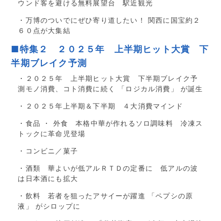
ウンド客を避ける無料展望台 駅近観光
・万博のついでにぜひ寄り道したい！ 関西に国宝約２
６０点が大集結
■特集２ ２０２５年 上半期ヒット大賞 下
半期ブレイク予測
・２０２５年 上半期ヒット大賞 下半期ブレイク予
測モノ消費、コト消費に続く 「ロジカル消費」 が誕生
・２０２５年上半期＆下半期 ４大消費マインド
・食品 ・ 外食 本格中華が作れるソロ調味料 冷凍ス
トックに革命児登場
・コンビニ／菓子
・酒類 華よいが低アルＲＴＤの定番に 低アルの波
は日本酒にも拡大
・飲料 若者を狙ったアサイーが躍進 「ペプシの原
液」 がシロップに