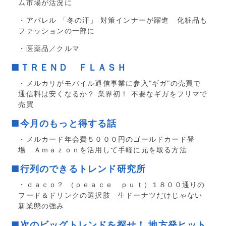
ム市場が活況に
・アパレル 「冬の汗」 対策インナーが躍進 化粧品も
ファッションの一部に
・医薬品／クルマ
■ＴＲＥＮＤ ＦＬＡＳＨ
・メルカリがモバイル通信事業に参入“ギガ”の売買で
通信料は安くなるか？ 業界初！ 不要なギガをフリマで
売買
■今月のもっと得する話
・メルカード年会費５０００円のゴールドカード登
場 Ａｍａｚｏｎを活用して手軽に元を取る方法
■行列のできるトレンド研究所
・ｄａｃｏ？ （ｐｅａｃｅ ｐｕｔ）１８００通りの
フード＆ドリンクの選択肢 生ドーナツだけじゃない
新業態の強み
■次のビッグトレンドを探せ！ 地方発ヒット