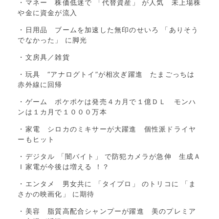
・マネー 株価低迷で 「代替資産」 が人気 未上場株
や金に資金が流入
・日用品 ブームを加速した無印のせいろ 「ありそう
でなかった」 に脚光
・文房具／雑貨
・玩具 “アナログトイ”が相次ぎ躍進 たまごっちは
赤外線に回帰
・ゲーム ポケポケは発売４カ月で１億ＤＬ モンハ
ンは１カ月で１０００万本
・家電 シロカのミキサーが大躍進 個性派ドライヤ
ーもヒット
・デジタル 「闇バイト」 で防犯カメラが急伸 生成Ａ
Ｉ家電が今後は増える ！？
・エンタメ 男女共に 「タイプロ」 のトリコに 「ま
さかの映画化」 に期待
・美容 脂質高配合シャンプーが躍進 美のプレミア