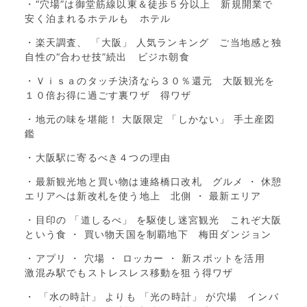
・“穴場”は御堂筋線以東＆徒歩５分以上 新規開業で
安く泊まれるホテルも ホテル
・楽天調査、 「大阪」 人気ランキング ご当地感と独
自性の“合わせ技”続出 ビジホ朝食
・Ｖｉｓａのタッチ決済なら３０％還元 大阪観光を
１０倍お得に過ごす裏ワザ 得ワザ
・地元の味を堪能！ 大阪限定 「しかない」 手土産図
鑑
・大阪駅に寄るべき４つの理由
・最新観光地と買い物は連絡橋口改札 グルメ ・ 休憩
エリアへは新改札を使う地上 北側 ・ 最新エリア
・目印の 「道しるべ」 を駆使し迷宮観光 これぞ大阪
という食 ・ 買い物天国を制覇地下 梅田ダンジョン
・アプリ ・ 穴場 ・ ロッカー ・ 新スポットを活用
激混み駅でもストレスレス移動を狙う得ワザ
・ 「水の時計」 よりも 「光の時計」 が穴場 インバ