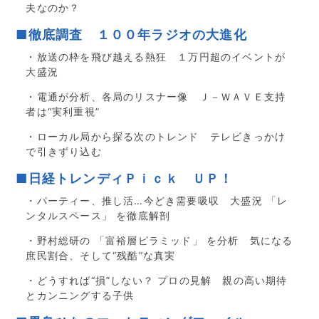
夫なのか？
■徹底調査 １００年ラジオの大進化
・放送の枠を飛び越える熱狂 １万円超のイベントが
大盛況
・電通が分析、各局のリスナー像 Ｊ－ＷＡＶＥ支持
者は“実利重視”
・ローカル局から探る次のトレンド テレビきっかけ
で引きずり込む
■日経トレンディＰｉｃｋ ＵＰ！
・パーティー、推し活…今どき需要吸収 大盛況 「レ
ンタルスペース」 を徹底解剖
・野村総研の 「富裕層ピラミッド」 を分析 気になる
庶民割合、そして“残酷”な真実
・どうすれば“損”しない？ プロの見解 親の高い期待
とカンニングする子供