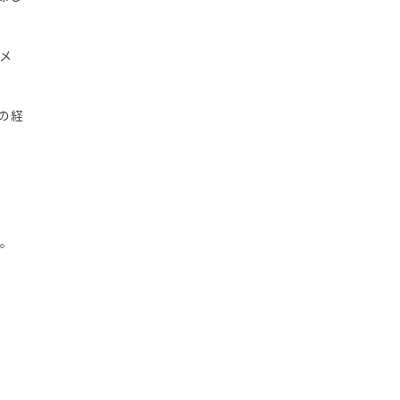
メ
の経
す。