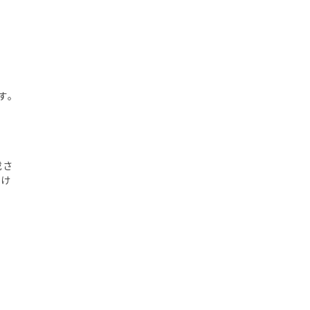
す。
載さ
だけ