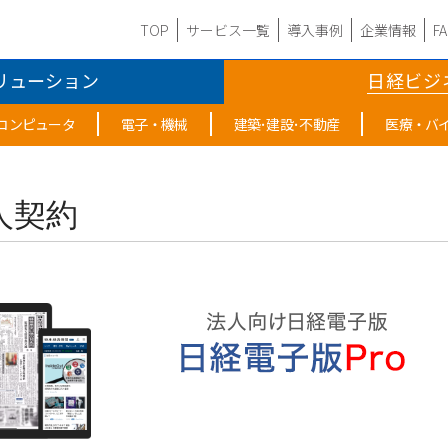
TOP
サービス一覧
導入事例
企業情報
F
リューション
日経ビジ
･コンピュータ
電子・機械
建築･建設･不動産
医療・バ
法人契約