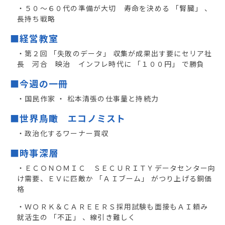
・５０～６０代の準備が大切 寿命を決める 「腎臓」 、
長持ち戦略
■経営教室
・第２回 「失敗のデータ」 収集が成果出す要にセリア社
長 河合 映治 インフレ時代に 「１００円」 で勝負
■今週の一冊
・国民作家 ・ 松本清張の仕事量と持続力
■世界鳥瞰 エコノミスト
・政治化するワーナー買収
■時事深層
・ＥＣＯＮＯＭＩＣ ＳＥＣＵＲＩＴＹデータセンター向
け需要、ＥＶに匹敵か 「ＡＩブーム」 がつり上げる銅価
格
・ＷＯＲＫ＆ＣＡＲＥＥＲＳ採用試験も面接もＡＩ頼み
就活生の 「不正」 、線引き難しく