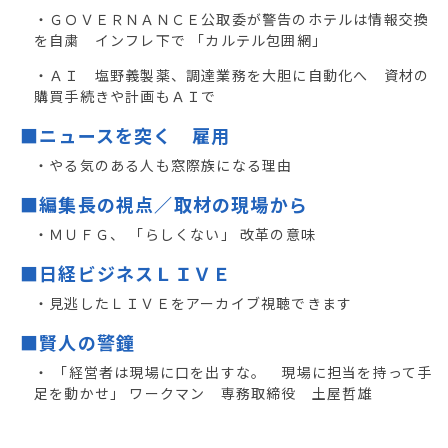
・ＧＯＶＥＲＮＡＮＣＥ公取委が警告のホテルは情報交換
を自粛 インフレ下で 「カルテル包囲網」
・ＡＩ 塩野義製薬、調達業務を大胆に自動化へ 資材の
購買手続きや計画もＡＩで
■ニュースを突く 雇用
・やる気のある人も窓際族になる理由
■編集長の視点／取材の現場から
・ＭＵＦＧ、 「らしくない」 改革の意味
■日経ビジネスＬＩＶＥ
・見逃したＬＩＶＥをアーカイブ視聴できます
■賢人の警鐘
・ 「経営者は現場に口を出すな。 現場に担当を持って手
足を動かせ」 ワークマン 専務取締役 土屋哲雄