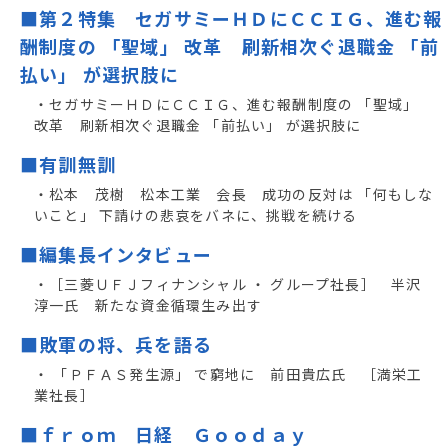
■第２特集 セガサミーＨＤにＣＣＩＧ、進む報
酬制度の 「聖域」 改革 刷新相次ぐ退職金 「前
払い」 が選択肢に
・セガサミーＨＤにＣＣＩＧ、進む報酬制度の 「聖域」
改革 刷新相次ぐ退職金 「前払い」 が選択肢に
■有訓無訓
・松本 茂樹 松本工業 会長 成功の反対は 「何もしな
いこと」 下請けの悲哀をバネに、挑戦を続ける
■編集長インタビュー
・［三菱ＵＦＪフィナンシャル ・ グループ社長］ 半沢
淳一氏 新たな資金循環生み出す
■敗軍の将、兵を語る
・ 「ＰＦＡＳ発生源」 で窮地に 前田貴広氏 ［満栄工
業社長］
■ｆｒｏｍ 日経 Ｇｏｏｄａｙ