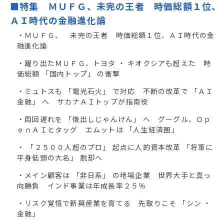
■特集 ＭＵＦＧ、未完の王者 時価総額１位、
ＡＩ時代の金融進化論
・ＭＵＦＧ、 未完の王者 時価総額１位、ＡＩ時代の金
融進化論
・躍り出たＭＵＦＧ、トヨタ ・ キオクシアも超えた 時
価総額 「国内トップ」 の衝撃
・ミュトスも 「電光石火」 で対応 不断の改革で 「ＡＩ
金融」 へ サカナＡＩトップが指南役
・周回遅れを 「後出しじゃんけん」 へ グーグル、Ｏｐ
ｅｎＡＩとタッグ エムットは 「人生経済圏」
・ 「２５００人超のプロ」 起点に人的資本改革 「将軍に
平身低頭の大名」 脱却へ
・メイン顧客は 「非日系」 の地場企業 世界大手と真っ
向勝負 インド事業は年成長率２５％
・リスク覚悟で新興産業を育てる 先取りこそ 「シン ・
金融」