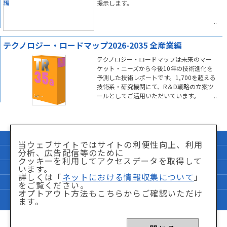
提示します。
テクノロジー・ロードマップ2026-2035 全産業編
テクノロジー・ロードマップは未来のマー
ケット・ニーズから今後10年の技術進化を
予測した技術レポートです。1,700を超える
技術系・研究機関にて、R＆D戦略の立案ツ
ールとしてご活用いただいています。
企業情報
サイトマップ
当ウェブサイトではサイトの利便性向上、利用
分析、広告配信等のために
個人情報保護方針
「特商法」に関して
クッキーを利用してアクセスデータを取得して
サイト利用条件
ネットにおける情報収集について
います。
詳しくは「
ネットにおける情報収集について
」
FAQ
お問い合わせ
をご覧ください。
オプトアウト方法もこちらからご確認いただけ
Copyright © Nikkei BP Marketing,inc. All Rights Reserved.
ます。