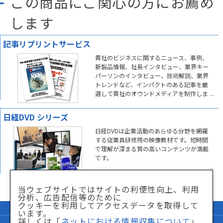
この商品にご関心の方にお薦め
します
記事リプリントサービス
貴社のビジネスに関するニュース、事例、
新製品情報、社長インタビュー、業界キー
パーソンのインタビュー、技術解説、業界
トレンドなど、インパクトのある記事を厳
選して貴社のオウンドメディアを制作しま
す。
日経DVD シリーズ
日経DVDは企業活動のあらゆる分野を網羅
する従業員研修用の映像教材です。短時間
で理解が深まる質の高いコンテンツが満載
です。
当ウェブサイトではサイトの利便性向上、利用
分析、広告配信等のために
クッキーを利用してアクセスデータを取得して
企業情報
サイトマップ
います。
詳しくは「
ネットにおける情報収集について
」
個人情報保護方針
「特商法」に関して