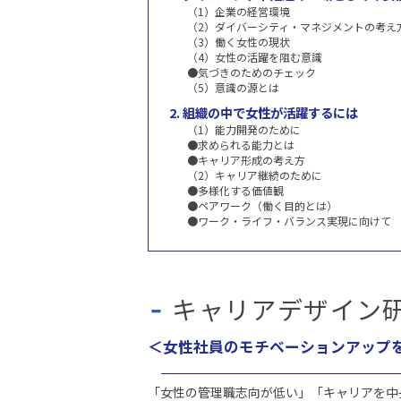
（1）企業の経営環境
（2）ダイバーシティ・マネジメントの考え
（3）働く女性の現状
（4）女性の活躍を阻む意識
●気づきのためのチェック
（5）意識の源とは
2. 組織の中で女性が活躍するには
（1）能力開発のために
●求められる能力とは
●キャリア形成の考え方
（2）キャリア継続のために
●多様化する価値観
●ペアワーク（働く目的とは）
●ワーク・ライフ・バランス実現に向けて
キャリアデザイン
＜女性社員のモチベーションアップ
「女性の管理職志向が低い」「キャリアを中