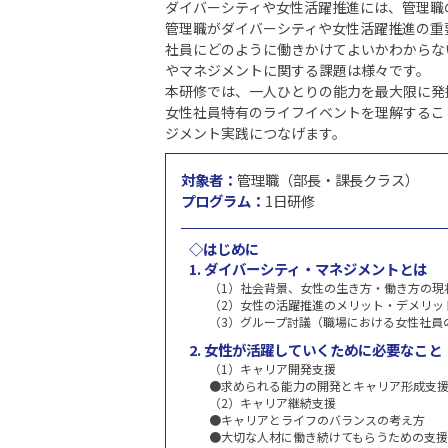
ダイバーシティや女性活躍推進には、管理職
管理職がダイバーシティや女性活躍推進の重
社員にどのように働きかけてよいかわからな
やマネジメントに関する課題は様々です。
本研修では、一人ひとりの能力を最大限に発
女性社員特有のライフイベントを理解するこ
ジメント実践につなげます。
対象者：
管理職（部長・課長クラス）
プログラム：
1日研修
◇はじめに
1. ダイバーシティ・マネジメントとは
（1）社会背景、女性の生き方・働き方の現
（2）女性の活躍推進のメリット・デメリッ
（3）グループ討議（職場における女性社員
2. 女性が活躍していくために必要なこと
（1）キャリア開発支援
●求められる能力の開発とキャリア形成支
（2）キャリア継続支援
●キャリアとライフのバランスの考え方
●大切な人材に働き続けてもらうための支