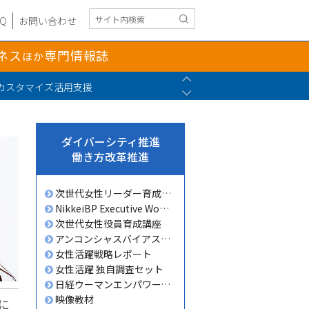
AQ
お問い合わせ
ネス
専門情報誌
ほか
Previous
カスタマイズ活用支援
Next
ダイバーシティ推進
働き方改革推進
次世代女性リーダー育成講座
NikkeiBP Executive Women カンファレンス
次世代女性役員育成講座
アンコンシャスバイアス研修
女性活躍戦略レポート
女性活躍 独自調査セット
日経ウーマンエンパワーメントプロジェクト
映像教材
に