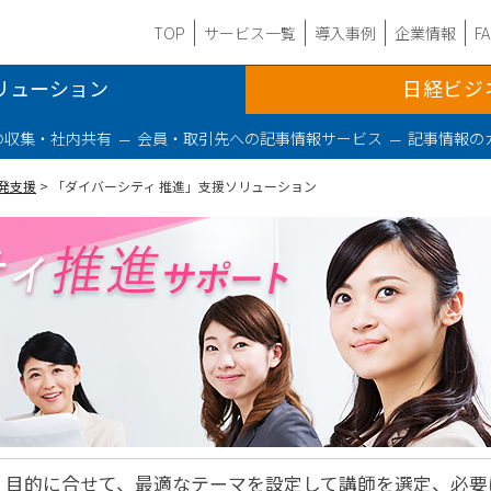
TOP
サービス一覧
導入事例
企業情報
F
リューション
日経ビジ
の収集・社内共有
会員・取引先への記事情報サービス
記事情報の
発支援
> 「ダイバーシティ 推進」支援ソリューション
・目的に合せて、最適なテーマを設定して講師を選定、必要