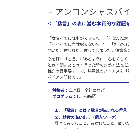
アンコンシャスバ
＜「駄言」の裏に潜む本質的な課題
「女性なのに仕事ができるね」「男なんだか
「ママなのに育休取らないの ？ 」「男なのに
聞いた、言われた、言ってしまった。無意識
心を打つ「名言」があるように、心をくじく「
とき・聞いたとき・言った時の対処方法など
推進の最重要テーマ、無意識のバイアスを「
バイアス研修です。
対象者：
管理職、全社員など
プログラム：
1.5～3時間
１．
「駄言」とは？駄言が生まれる背景
２．駄言の洗い出し（個人ワーク）
職場で言ったこと、言われたこと、聞い