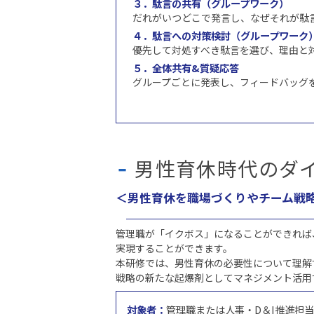
３．駄言の共有（グループワーク）
だれがいつどこで発言し、なぜそれが駄
４．駄言への対策検討（グループワーク
優先して対処すべき駄言を選び、理由と
５．全体共有&質疑応答
グループごとに発表し、フィードバッグ
男性育休時代のダ
＜男性育休を職場づくりやチーム戦
管理職が「イクボス」になることができれば
実現することができます。
本研修では、男性育休の必要性について理解
戦略の新たな起爆剤としてマネジメント活用
対象者：
管理職または人事・D＆I推進担