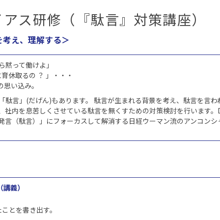
イアス研修（『駄言』対策講座）
を考え、理解する＞
ら黙って働けよ」
育休取るの ？ 」・・・
の思い込み。
駄言」(だげん)もあります。 駄言が生まれる背景を考え、駄言を言わ
、社内を息苦しくさせている駄言を無くすための対策検討を行います。D
発言（駄言）」にフォーカスして解消する日経ウーマン流のアンコンシ
（講義）
たことを書き出す。