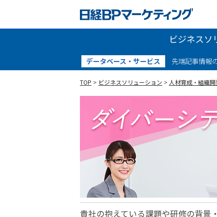
ビジネスソ
データベース・サービス
先端記事情報
TOP
>
ビジネスソリューション
>
人材育成・組織開
貴社の抱えている課題や研修の背景