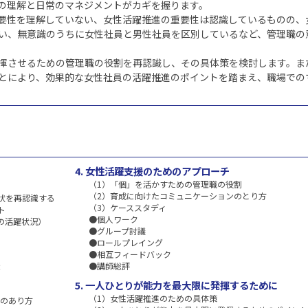
の理解と日常のマネジメントがカギを握ります。
要性を理解していない、女性活躍推進の重要性は認識しているものの、
い、無意識のうちに女性社員と男性社員を区別しているなど、管理職の
揮させるための管理職の役割を再認識し、その具体策を検討します。ま
とにより、効果的な女性社員の活躍推進のポイントを踏まえ、職場での
4. 女性活躍支援のためのアプローチ
（1）「個」を活かすための管理職の役割
（2）育成に向けたコミュニケーションのとり方
状を再認識する
（3）ケーススタディ
ト
●個人ワーク
の活躍状況）
●グループ討議
●ロールプレイング
●相互フィードバック
援
●講師総評
5. 一人ひとりが能力を最大限に発揮するために
（1）女性活躍推進のための具体策
援のあり方