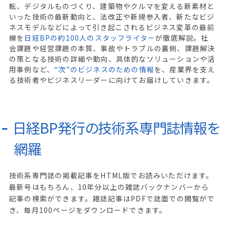
転、デジタルものづくり、建築物やクルマを変える新素材と
いった技術の最新動向と、法改正や新規参入者、新たなビジ
ネスモデルなどによって引き起こされるビジネス変革の最前
線を
日経BPの約100人のスタッフライター
が徹底解説。社
会課題や経営課題の本質、事故やトラブルの裏側、課題解決
の策となる技術の詳細や動向、具体的なソリューションや活
用事例など、
“次”のビジネスのための情報
を、産業界を支え
る技術者やビジネスリーダーに向けてお届けしていきます。
日経BP発行の技術系専門誌情報を
網羅
技術系専門誌の掲載記事をHTML版でお読みいただけます。
最新号はもちろん、10年分以上の雑誌バックナンバーから
記事の検索ができます。雑誌記事はPDFで誌面での閲覧がで
き、毎月100ページをダウンロードできます。