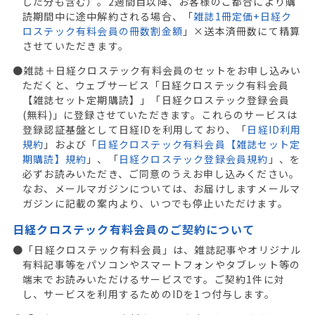
した分も含む）。2週間目以降、お客様のご都合により購
読期間中に途中解約される場合、「
雑誌1冊定価+日経ク
ロステック有料会員の冊数割金額
」×送本済冊数にて精算
させていただきます。
●雑誌＋日経クロステック有料会員のセットをお申し込みい
ただくと、ウェブサービス「日経クロステック有料会員
【雑誌セット定期購読】」「日経クロステック登録会員
(無料)」に登録させていただきます。これらのサービスは
登録認証基盤として日経IDを利用しており、「
日経ID利用
規約
」および「
日経クロステック有料会員【雑誌セット定
期購読】規約
」、「
日経クロステック登録会員規約
」、を
必ずお読みいただき、ご同意のうえお申し込みください。
なお、メールマガジンについては、お届けしますメールマ
ガジンに記載の案内より、いつでも停止いただけます。
日経クロステック有料会員のご契約について
●「日経クロステック有料会員」は、雑誌記事やオリジナル
有料記事等をパソコンやスマートフォンやタブレット等の
端末でお読みいただけるサービスです。ご契約1件に対
し、サービスを利用するためのIDを1つ付与します。