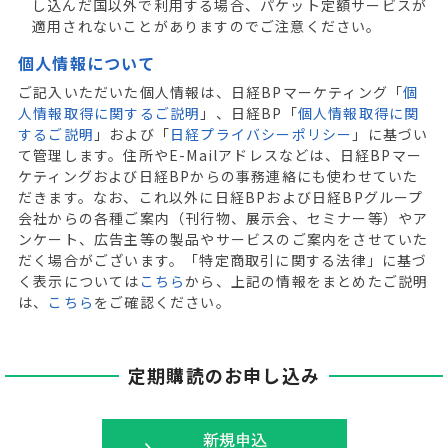
し込んだ国以外で利用する場合、パケット定額サービスが
適用されないことがありますのでご注意ください。
個人情報について
ご記入いただいた個人情報は、日経BPマーケティング「
個
人情報取得に関するご説明
」、日経BP「
個人情報取得に関
するご説明
」および「
日経プライバシーポリシー
」に基づい
て管理します。住所やE-Mailアドレスなどは、日経BPマー
ケティングおよび日経BPからの事務連絡にも使わせていた
だきます。なお、これ以外に日経BPおよび日経BPグループ
会社からの各種ご案内（刊行物、展示会、セミナー等）やア
ンケート、広告主等の製品やサービスのご案内をさせていた
だく場合がございます。「特定商取引に関する法律」に基づ
く表示については
こちら
から、上記の情報をまとめたご説明
は、
こちら
をご確認ください。
定期購読のお申し込み