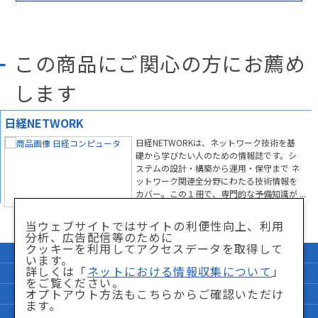
この商品にご関心の方にお薦め
します
日経NETWORK
日経NETWORKは、ネットワーク技術を基
礎から学びたい人のための情報誌です。シ
ステムの設計・構築から運用・保守まで ネ
ットワーク関連全分野にわたる技術情報を
カバー。この１冊で、専門的な予備知識が
なくてもネットワークの 本当の仕組みがわ
かり、最新技術が身につきます。
当ウェブサイトではサイトの利便性向上、利用
分析、広告配信等のために
クッキーを利用してアクセスデータを取得して
企業情報
サイトマップ
います。
詳しくは「
ネットにおける情報収集について
」
個人情報保護方針
「特商法」に関して
をご覧ください。
オプトアウト方法もこちらからご確認いただけ
サイト利用条件
ネットにおける情報収集について
ます。
FAQ
お問い合わせ