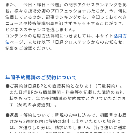
また、「今日・昨日・今週」の記事アクセスランキングを掲
載。様々な技術分野のプロフェッショナルたちが、今、何に
注目しているのか、記事ランキングから、今知っておくべき
ニュースや技術解説記事を逃さずキャッチすることができ、
ビジネスのチャンスを逃しません。
コンテンツの活用方法詳細につきましては、本サイト
活用方
法
ページ、または以下「日経クロステックからのお知らせ」
記事をご確認ください。
年間予約購読のご契約について
●ご契約は日経BPとの直接契約となります（冊数契約）。
また日経BPから購読期間・料金等を記載した購読のお礼
状をもって、年間予約購読の契約成立とさせていただきま
す（契約の承諾通知）。
●返品・解約について：新規のお申し込みで、初回号のお届
けから2週間以内に解約のお申し出をいただいた場合に
は、お送りした分は、請求いたしません（行き違いに送本