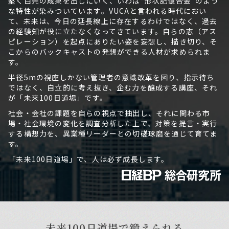
堅く目先の成果を出しにいく、いわば“形状記憶合金”のよう
な特性が染みついています。VUCAと言われる時代におい
て、未来は、今日の延長線上に存在するわけではなく、過去
の経験知が役に立たなくなってきています。自らの志（アス
ピレーション）を起点にありたい姿を妄想し、描き切り、そ
こからのバックキャストの発想ができる人材が求められま
す。
半径5mの視座しかない管理者の意識改革を図り、指示待ち
ではなく、自立的に考え抜き、企む力を醸成する講座、それ
が「未来100日道場」です。
社会・会社の課題を自らの視点で抽出し、それに関わる市
場・社会環境の変化を調査分析した上で、対策を提言・実行
する構想力を、異業種リーダーとの切磋琢磨を通じて育てま
す。
「未来100日道場」で、人は必ず成長します。
未来100日道場で鍛えられる