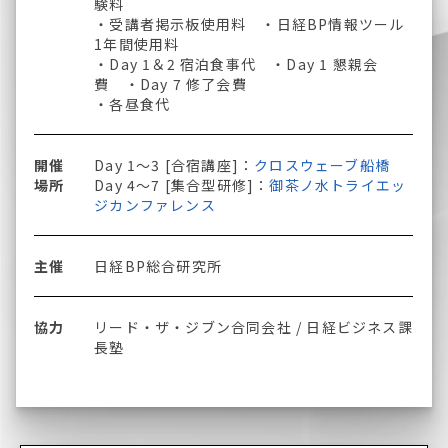
験料
・受講者掲示板使用料 ・日経BP情報ツール
1年間使用料
・Day 1＆2 宿泊食事代 ・Day 1 懇親会
費 ・Day 7 修了会費
・各昼食代
開催
Day 1～3 [合宿講座]：
クロスウェーブ船橋
場所
Day 4～7 [集合型研修]：
御茶ノ水トライエッ
ジカンファレンス
主催
日経BP総合研究所
協力
リード・ザ・ジブン合同会社 / 日経ビジネス課
長塾