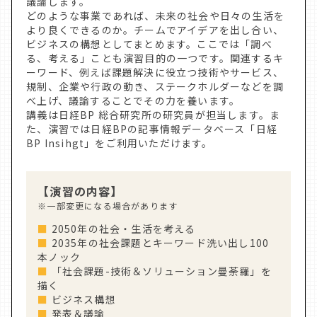
議論します。
どのような事業であれば、未来の社会や日々の生活を
より良くできるのか。チームでアイデアを出し合い、
ビジネスの構想としてまとめます。ここでは「調べ
る、考える」ことも演習目的の一つです。関連するキ
ーワード、例えば課題解決に役立つ技術やサービス、
規制、企業や行政の動き、ステークホルダーなどを調
べ上げ、議論することでその力を養います。
講義は日経BP 総合研究所の研究員が担当します。ま
た、演習では日経BPの記事情報データベース「日経
BP Insihgt」をご利用いただけます。
【演習の内容】
※一部変更になる場合があります
■
2050年の社会・生活を考える
■
2035年の社会課題とキーワード洗い出し100
本ノック
■
「社会課題-技術＆ソリューション曼荼羅」を
描く
■
ビジネス構想
■
発表＆議論