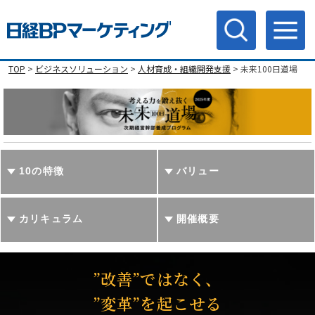
TOP
>
ビジネスソリューション
>
人材育成・組織開発支援
> 未来100日道場
10の特徴
バリュー
カリキュラム
開催概要
”改善”ではなく、
”変革”を起こせる