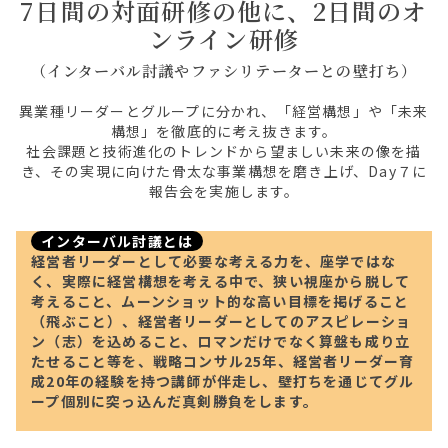
7日間の対面研修の他に、2日間のオ
ンライン研修
（インターバル討議やファシリテーターとの壁打ち）
異業種リーダーとグループに分かれ、「経営構想」や「未来
構想」を徹底的に考え抜きます。
社会課題と技術進化のトレンドから望ましい未来の像を描
き、その実現に向けた骨太な事業構想を磨き上げ、Day７に
報告会を実施します。
インターバル討議とは
経営者リーダーとして必要な考える力を、座学ではな
く、実際に経営構想を考える中で、狭い視座から脱して
考えること、ムーンショット的な高い目標を掲げること
（飛ぶこと）、経営者リーダーとしてのアスピレーショ
ン（志）を込めること、ロマンだけでなく算盤も成り立
たせること等を、戦略コンサル25年、経営者リーダー育
成20年の経験を持つ講師が伴走し、壁打ちを通じてグル
ープ個別に突っ込んだ真剣勝負をします。