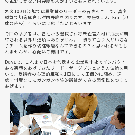
の視野しかない内弁慶の人が多いとも言われています。
未来100日道場では異業種のリーダーの皆さん同士で、真剣
勝負で切磋琢磨し脱内弁慶を図ります。視座を1.2万km（地
球の直径）くらいには広げたいと思います。
今回の参加者は、各社から選抜され将来経営人材に成長が期
待される以外共通項はありません。 初めて会う人といきな
りチームを作り切磋琢磨なんてできるの？と思われるかもし
れませんが、心配はご無用です。
Day1で、これまで日本を代表する企業数十社でインパクト
ある実績をあげてきたリード・ザ・ジブンという方法論を用
いて、受講者の心理的距離を1日にして圧倒的に縮め、遠
慮・忖度なしにガンガン本質的議論ができる関係性をつくり
あげます。