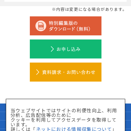
※内容は変更になる場合があります。
企業情報
サイトマップ
当ウェブサイトではサイトの利便性向上、利用
分析、広告配信等のために
個人情報保護方針
「特商法」に関して
クッキーを利用してアクセスデータを取得して
います。
サイト利用条件
ネットにおける情報収集について
詳しくは「
ネットにおける情報収集について
」