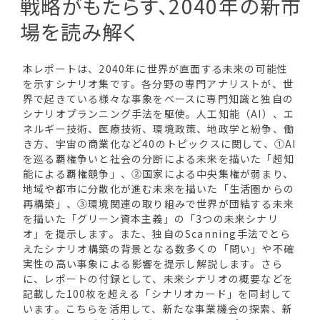
戦略がもたらす、2040年の新市
場を読み解く
本レポートは、2040年に世界が直面する未来の可能性
を示すシナリオ集です。各分野の専門アナリストが、世
界で起きている様々な事象をベースに専門知識と独自の
シナリオプランニング手法を駆使。人工知能（AI）、エ
ネルギー技術、医療技術、環境政策、地政学と紛争、働
き方、宇宙の商業化など40のトピックスに関して、①AI
を巡る覇権争いと社会の分断による未来を描いた「超知
能による覇権競争」、②国家による中央集権が弱まり、
地域や都市に分散化が進む未来を描いた「生活圏からの
再構築」、③環境関連の取り組みで世界が団結する未来
を描いた「グリーン資本主義」の「3つの未来シナリ
オ」を提示します。また、独自のScanning手法でとら
えたシナリオ構築の背景となる数多くの「問い」や不確
実性の高い事象による影響を提示し解説します。さら
に、レポートの付録として、未来シナリオの概要などを
記載した100枚を超える「シナリオカード」を同封して
います。こちらを活用して、新たな事業機会の探索、新