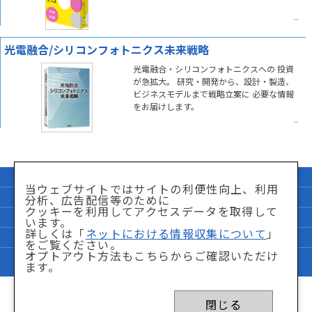
光電融合/シリコンフォトニクス未来戦略
光電融合・シリコンフォトニクスへの 投資
が急拡大。 研究・開発から、設計・製造、
ビジネスモデルまで戦略立案に 必要な情報
をお届けします。
企業情報
サイトマップ
当ウェブサイトではサイトの利便性向上、利用
個人情報保護方針
「特商法」に関して
分析、広告配信等のために
クッキーを利用してアクセスデータを取得して
サイト利用条件
ネットにおける情報収集について
います。
詳しくは「
ネットにおける情報収集について
」
FAQ
お問い合わせ
をご覧ください。
オプトアウト方法もこちらからご確認いただけ
Copyright © Nikkei BP Marketing,inc. All Rights Reserved.
ます。
閉じる