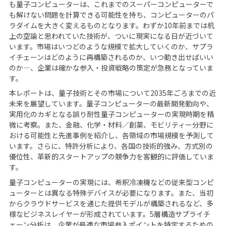
も量子コンピューターは、これまでのスーパーコンピューターで
も解けない問題を計算できる可能性を持ち、コンピューターのパ
ラダイムを大きく変えるものとなります。わずか10年前までは机
上の空論と思われていた技術が、ついに現実になる日が近づいて
います。市場はいつどのような規模で拡大していくのか、サプラ
イチェーンはどのように再構築されるのか、いつ動き出せばいい
のか―、企業は確かな参入・投資戦略の策定が急務となっていま
す。
本レポートは、量子技術とその市場について2035年ごろまでの近
未来を展望しています。量子コンピューターの最新開発動向や、
実用化のカギとなる誤り耐性量子コンピューターの実現時期を精
微に考察。また、金融、化学・材料／創薬、モビリティー分野に
おける可能性と先進事例を紹介し、各領域の市場規模を予測して
います。さらに、特許分析により、各国の技術的強み、方式別の
優位性、革新的スタートアップの競争力を客観的に評価していま
す。
量子コンピューターの実現には、希釈冷凍機などの従来型コンピ
ューターとは異なる特殊デバイスが必要になります。また、当初
からクラウドサービスを通じた提供モデルが構築されるなど、多
様なビジネスレイヤーが形成されています。5層構造サプライチ
ェーン分析は、企業が最適な市場参入ポイントを特定するための