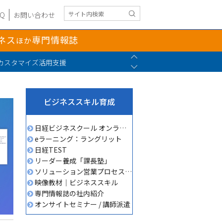
AQ
お問い合わせ
ネス
専門情報誌
ほか
Previous
カスタマイズ活用支援
Next
セミナー…
ビジネススキル育成
日経ビジネスクール オンライン講座
eラーニング：ラングリット
日経TEST
リーダー養成「課長塾」
ソリューション営業プロセス研修
映像教材｜ビジネススキル
専門情報誌の社内紹介
オンサイトセミナー / 講師派遣