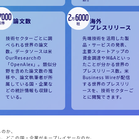
論文数
海外
プレスリリース
技術セクターごとに調
先端技術を活用した製
べられる世界の論文
品・サービスの発表、
数。データソースは米
主要スタートアップの
OurResearchの
資金調達やM&Aといっ
「OpenAlex」。類似分
たことが分かる世界の
野を含めた論文数の推
プレスリリース数。米
移や、論文執筆者が所
Business Wireが配信
属している国・企業な
する世界のプレスリリ
どの統計情報も収録し
ースを、技術セクターご
ている。
とに閲覧できます。
、
るのか、
か、どこの国・企業がキープレイヤーなのか、