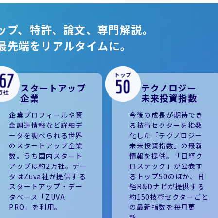
ップ、特許、論文、専門解説。
最先端をリアルタイムに。
スタートアップ
テクノロジー
企業
未来投資指数
企業プロフィールや資
今後の成長が期待でき
金調達情報など詳細デ
る技術セクターを指数
ータを調べられる世界
化した「テクノロジー
のスタートアップ企業
未来投資指数」の最新
数。うち国内スタート
情報を提供。「日経ク
アップは約2万社。デー
ロステック」が公表す
タはZuva社が提供する
るトップ50のほか、日
スタートアップ・デー
経R&Dナビが提供する
タベース「ZUVA
約150技術セクターごと
PRO」を利用。
の最新指数を毎月更
新。