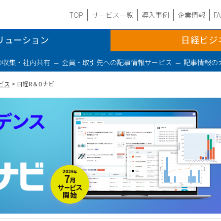
TOP
サービス一覧
導入事例
企業情報
F
リューション
日経ビジ
の収集・社内共有
会員・取引先への記事情報サービス
記事情報の
推進
技術スキルの診断・育成
マネジメント力強化
オンサイト
ビス
> 日経R＆Dナビ