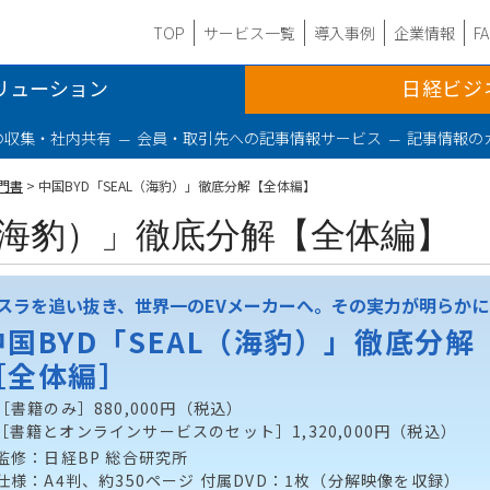
TOP
サービス一覧
導入事例
企業情報
F
リューション
日経ビジ
の収集・社内共有
会員・取引先への記事情報サービス
記事情報の
門書
> 中国BYD「SEAL（海豹）」徹底分解【全体編】
L（海豹）」徹底分解【全体編】
スラを追い抜き、世界一のEVメーカーへ。その実力が明らかに
中国BYD「SEAL（海豹）」徹底分解
［全体編］
［書籍のみ］880,000円（税込）
［書籍とオンラインサービスのセット］1,320,000円（税込）
監修：日経BP 総合研究所
仕様：A4判、約350ページ 付属DVD：1枚（分解映像を収録）