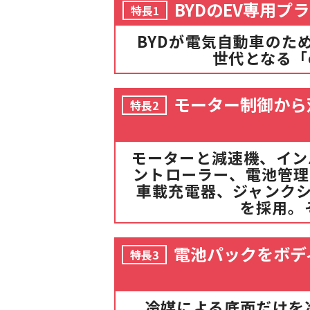
BYDのEV専用プラッ
特長1
BYDが電気自動車のた
世代となる「e-
モーター制御から
特長2
モーターと減速機、イン
ントローラー、電池管理
車載充電器、ジャンク
を採用。
電池パックをボデ
特長3
冷媒による底面だけを