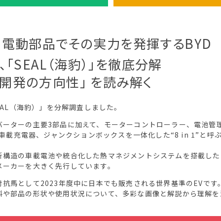
、電動部品でその実力を発揮するBYD
、｢SEAL（海豹）｣を徹底分解
 ｢開発の方向性｣ を読み解く
EAL（海豹）」を分解調査しました。
バーターの主要3部品に加えて、モーターコントローラー、電池管
車載充電器、ジャンクションボックスを一体化した“8 in 1”と呼
新構造の車載電池や統合化した熱マネジメントシステムを搭載した
メーカーを大きく先行しています。
抗馬として2023年度中に日本でも販売される世界基準のEVです
料や部品の形状や使用状況について、多彩な画像と解説から理解を