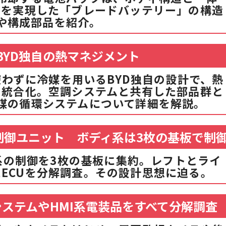
スを実現した「ブレードバッテリー」の構造
や構成部品を紹介。
BYD独自の熱マネジメント
わずに冷媒を用いるBYD独自の設計で、熱
を統合化。空調システムと共有した部品群と
媒の循環システムについて詳細を解説。
制御ユニット ボディ系は3枚の基板で制
系の制御を3枚の基板に集約。レフトとライ
ECUを分解調査。その設計思想に迫る。
ステムやHMI系電装品をすべて分解調査