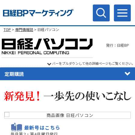
TOP
>
専門情報誌
> 日経パソコン
発行：日経BP
バーをプルダウンして他の詳細ページもご覧ください。
定期購読
最新号はこちら
毎月第2・第4月曜日発行