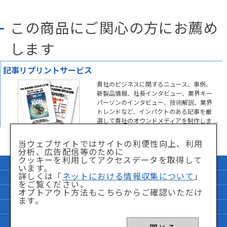
この商品にご関心の方にお薦め
します
記事リプリントサービス
貴社のビジネスに関するニュース、事例、
新製品情報、社長インタビュー、業界キー
パーソンのインタビュー、技術解説、業界
トレンドなど、インパクトのある記事を厳
選して貴社のオウンドメディアを制作しま
す。
当ウェブサイトではサイトの利便性向上、利用
分析、広告配信等のために
クッキーを利用してアクセスデータを取得して
企業情報
サイトマップ
います。
詳しくは「
ネットにおける情報収集について
」
個人情報保護方針
「特商法」に関して
をご覧ください。
オプトアウト方法もこちらからご確認いただけ
サイト利用条件
ネットにおける情報収集について
ます。
FAQ
お問い合わせ
Copyright © Nikkei BP Marketing,inc. All Rights Reserved.