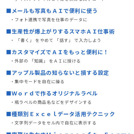
■メールも写真もＡＩで便利に使う
・フォト連携で写真を仕事のデータに
■生産性が爆上がりするスマホＡＩ仕事術
・ 「書く」 をやめて 「話す」 で入力しよう
■カスタマイズでＡＩをもっと便利に！
・外部の 「知識」 をＡＩに授ける
■アップル製品の知らないと損する設定
・集中モードを自在に操る
■Ｗｏｒｄで作るオリジナルラベル
・瓶ラベルの商品名などをデザインする
■種類別Ｅｘｃｅｌデータ活用テクニック
・文字列データをセル内で自在に表示する