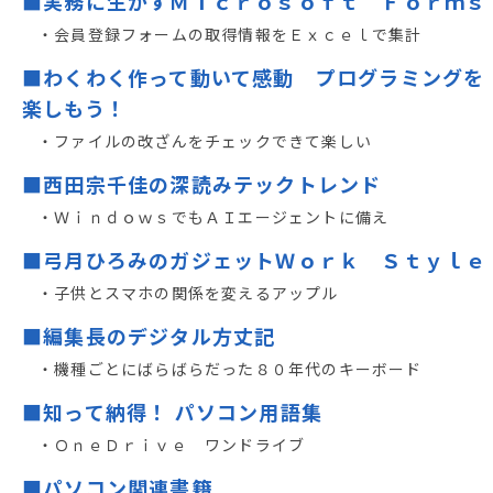
■実務に生かすＭｉｃｒｏｓｏｆｔ Ｆｏｒｍｓ
・会員登録フォームの取得情報をＥｘｃｅｌで集計
■わくわく作って動いて感動 プログラミングを
楽しもう！
・ファイルの改ざんをチェックできて楽しい
■西田宗千佳の深読みテックトレンド
・ＷｉｎｄｏｗｓでもＡＩエージェントに備え
■弓月ひろみのガジェットＷｏｒｋ Ｓｔｙｌｅ
・子供とスマホの関係を変えるアップル
■編集長のデジタル方丈記
・機種ごとにばらばらだった８０年代のキーボード
■知って納得！ パソコン用語集
・ＯｎｅＤｒｉｖｅ ワンドライブ
■パソコン関連書籍