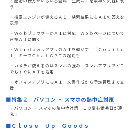
・起動の仕方がいろいろ登場 生成ＡＩを素早く気軽に使
う
・検索エンジンが備えるＡＩ 検索結果にもＡＩの答えを
表示
・ＷｅｂブラウザーがＡＩに対応 Ｗｅｂページについて
直接ＡＩに聞く
・ＷｉｎｄｏｗｓアプリのＡＩを動かす ［Ｃｏｐｉｌｏ
ｔ］キーでＣｈａｔＧＰＴの起動も
・カメラが使えるのはスマホの強み スマホアプリでどこ
でもすぐにＡＩを活用
・オフィスアプリにもＡＩ 文書作成から予定管理まで支
援
■特集２ パソコン ・ スマホの熱中症対策
・パソコン ・ スマホの熱中症対策 この夏も猛暑日が連
発！
■Ｃｌｏｓｅ Ｕｐ Ｇｏｏｄｓ