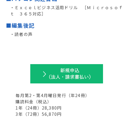
・Ｅｘｃｅｌビジネス活用ドリル ［Ｍｉｃｒｏｓｏｆ
ｔ ３６５対応］
■編集後記
・読者の声
毎月第2・第4月曜日発行
（年
24
冊）
購読料金（税込）
1年（
24
冊）28,380円
3年（
72
冊）56,870円