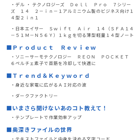
・デル ・ テクノロジーズ Ｄｅｌｌ Ｐｒｏ ７シリー
ズ １４ ２－ｉｎ－１アルミニウム製のビジネス向け１
４型２ｉｎ１
・日本エイサー Ｓｗｉｆｔ Ａｉｒ １４（ＳＦＡ１４
－５１Ｍ－Ｎ５６Ｙ）１ｋｇを切る薄型軽量１４型ノート
■Ｐｒｏｄｕｃｔ Ｒｅｖｉｅｗ
・ソニーサーモテクノロジー ＲＥＯＮ ＰＯＣＫＥＴ
６ペルチェ素子で首筋を冷却して快適に
■Ｔｒｅｎｄ＆Ｋｅｙｗｏｒｄ
・身近な家電に広がるＡＩ対応の波
・ダークファクトリー
■いまさら聞けないあのコト教えて！
・テンプレートで作業効率アップ
■奥深きファイルの世界
・テキストファイルと中身を決める文字コード