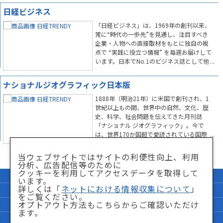
日経ビジネス
「日経ビジネス」は、1969年の創刊以来、
常に“時代の一歩先”を見通し、注目すべき
企業・人物への直接取材をもとに独自の視
点で “実践に役立つ情報” を毎週お届けして
います。日本でNo.1のビジネス誌として他
の追随を許さない信頼を得ております。テ
レビや新聞、ネットでは露見しない“ニュー
ナショナルジオグラフィック日本版
スの真実”をお役立てください。
1888年（明治21年）に米国で創刊され、1
世紀以上もの間、世界中の自然、文化、歴
史、科学、社会問題を伝えてきた月刊誌
「ナショナル ジオグラフィック」。今で
は、世界170か国超で愛読されている国際
的なビジュアルマガジンです。世界の一流
写真家が撮る美しい迫力ある写真とわかり
当ウェブサイトではサイトの利便性向上、利用
やすい記事で、「驚き」と「感動」をお届
分析、広告配信等のために
けします。
クッキーを利用してアクセスデータを取得して
企業情報
サイトマップ
います。
詳しくは「
ネットにおける情報収集について
」
個人情報保護方針
「特商法」に関して
をご覧ください。
オプトアウト方法もこちらからご確認いただけ
サイト利用条件
ネットにおける情報収集について
ます。
FAQ
お問い合わせ