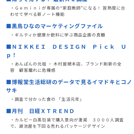
・Ｇｅｍｉｎｉが専属の“家庭教師”になる！ 習熟度に合
わせて学べる新ノート機能
■黒鳥ひなのマーケティングファイル
・ギルティか健康か飲料に学ぶ商品企画の真髄
■ＮＩＫＫＥＩ ＤＥＳＩＧＮ Ｐｉｃｋ Ｕ
ｐ！
・あんぱんの元祖 ・ 木村屋總本店、ブランド刷新の全
容 顧客離れに危機感
■博報堂生活総研のデータで見るイマドキとコノ
サキ
・調査で分かった食の 「生活元年」
■月刊 日経ＸＴＲＥＮＤ
・カルビー白黒包装で購入意向が激減 ３０００人調査
で、湖池屋を下回る売れるパッケージデザイン