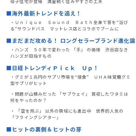
母子住宅が登場 満室続く住みやすさの工夫
■海外最新トレンドを追え！
・Ｕｎｉｑｕｅ Ｓｏｕｎｄ Ｂａｔｈ全身で音を“浴び
る”サウンドバス マットレス店とコラボでブームに
■まだまだ攻める！ ロングセラーブランド進化論
・ハンズ ５０年で変わった 「手」 の価値 渋谷店なき
ハンズが目指すもの
■日経トレンディＰｉｃｋ Ｕｐ！
・グミが１兆円のサプリ市場を“侵食” ＵＨＡ味覚糖グミ
型サプリがヒット
・問題が山積みだった 「サブウェイ」 買収したワタミは
何をやったのか？
・ 「空を飛ぶ」 以外の領域にも進出中 世界的人気の
「フライングシアター」
■ヒットの裏側＆ヒットの芽