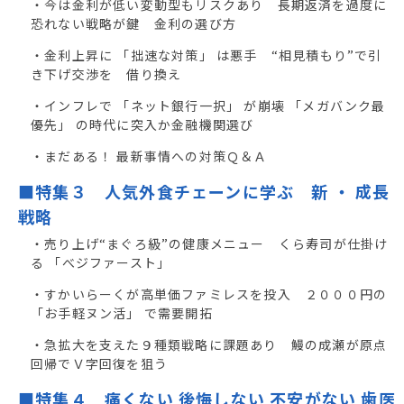
・今は金利が低い変動型もリスクあり 長期返済を過度に
恐れない戦略が鍵 金利の選び方
・金利上昇に 「拙速な対策」 は悪手 “相見積もり”で引
き下げ交渉を 借り換え
・インフレで 「ネット銀行一択」 が崩壊 「メガバンク最
優先」 の時代に突入か金融機関選び
・まだある！ 最新事情への対策Ｑ＆Ａ
■特集３ 人気外食チェーンに学ぶ 新 ・ 成長
戦略
・売り上げ“まぐろ級”の健康メニュー くら寿司が仕掛け
る 「べジファースト」
・すかいらーくが高単価ファミレスを投入 ２０００円の
「お手軽ヌン活」 で需要開拓
・急拡大を支えた９種類戦略に課題あり 鰻の成瀬が原点
回帰でＶ字回復を狙う
■特集４ 痛くない 後悔しない 不安がない 歯医