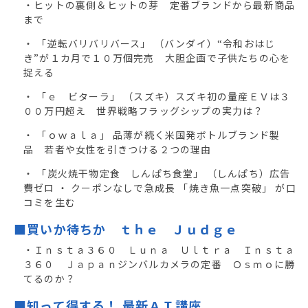
・ヒットの裏側＆ヒットの芽 定番ブランドから最新商品
まで
・ 「逆転バリバリバース」 （バンダイ）“令和おはじ
き”が１カ月で１０万個完売 大胆企画で子供たちの心を
捉える
・ 「ｅ ビターラ」 （スズキ）スズキ初の量産ＥＶは３
００万円超え 世界戦略フラッグシップの実力は？
・ 「ｏｗａｌａ」 品薄が続く米国発ボトルブランド製
品 若者や女性を引きつける２つの理由
・ 「炭火焼干物定食 しんぱち食堂」 （しんぱち）広告
費ゼロ ・ クーポンなしで急成長 「焼き魚一点突破」 が口
コミを生む
■買いか待ちか ｔｈｅ Ｊｕｄｇｅ
・Ｉｎｓｔａ３６０ Ｌｕｎａ Ｕｌｔｒａ Ｉｎｓｔａ
３６０ Ｊａｐａｎジンバルカメラの定番 Ｏｓｍｏに勝
てるのか？
■知って得する！ 最新ＡＩ講座