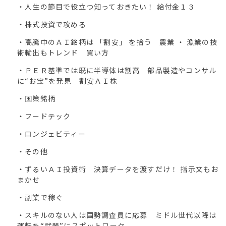
・人生の節目で役立つ知っておきたい！ 給付金１３
・株式投資で攻める
・高騰中のＡＩ銘柄は 「割安」 を拾う 農業 ・ 漁業の技
術輸出もトレンド 買い方
・ＰＥＲ基準では既に半導体は割高 部品製造やコンサル
に“お宝”を発見 割安ＡＩ株
・国策銘柄
・フードテック
・ロンジェビティー
・その他
・ずるいＡＩ投資術 決算データを渡すだけ！ 指示文もお
まかせ
・副業で稼ぐ
・スキルのない人は国勢調査員に応募 ミドル世代以降は
運転を“武器”にスポットワーク