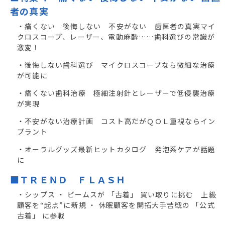
者の真実
・痛くない 後悔しない 不安がない 歯医者の真実マイ
クロスコープ、レーザー、電動麻酔……歯科選びの常識が
激変！
・後悔しない歯科選び マイクロスコープなら微細な治療
が可能に
・痛くない歯科治療 極細注射針とレーザーで低侵襲治療
が実現
・不安がない治療計画 コスト高だがＱＯＬ重視ならイン
プラント
・オーラルグッズ最新ヒットカタログ 発泡系ケアが話題
に
■ＴＲＥＮＤ ＦＬＡＳＨ
・シップス ・ ビームスが 「古着」 買い取りに挑む 上級
顧客を“起点”に新規 ・ 休眠顧客を開拓大手苦戦の 「公式
古着」 に参戦