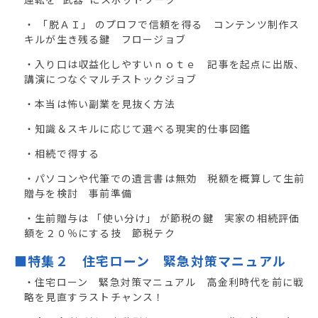
・ 「脱ＡＩ」 のプロフで信頼を得る コンテンツ制作ス
キルが生き残る鍵 フロージョブ
・入り口は収益化しやすいｎｏｔｅ 記事を起点に出版、
講演につなぐマルチストックジョブ
・本当は怖い副業を見抜く方法
・知識＆スキルに応じて選べる現実的仕事図鑑
・相続で得する
・パソコンや代筆での遺言書は無効 税額を概算して生前
贈与を検討 事前準備
・生前贈与は 「使い分け」 が節税の鍵 実家の相続評価
額を２０％にする技 節税テク
■特集２ 住宅ローン 緊急対策マニュアル
・住宅ローン 緊急対策マニュアル 高金利時代を前に戦
略を見直すラストチャンス！