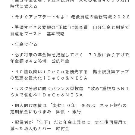
時代に備える
・今すぐアップデートせよ！ 老後資産の最新常識２０２６
・準備すべき必要額の“正体”は娯楽費 自分年金と副業で
資産をブースト 基本戦略
・年金で守る
・必ず将来の年金額を把握しておく ７０歳に繰り下げで
年金額は４２％増 公的年金
・４０歳以降はｉＤｅＣｏを優先する 拠出限度額アップ
の恩恵を最大化ｉＤｅＣｏ＆ＮＩＳＡ
・リスク分散に向くバランス型投信 “攻め”重視ならＮＩ
ＳＡで個別株ｉＤｅＣｏ＆ＮＩＳＡ
・個人向け国債は 「変動１０年」 を選ぶ ネット銀行の
定期預金にもうまみ 国債 ・ 銀行
・配偶者が 「年下」 だと年金上乗せに 定年後再雇用で
減った収入もカバー 給付金