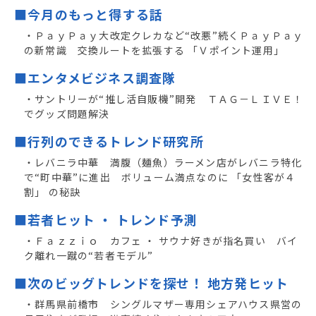
■今月のもっと得する話
・ＰａｙＰａｙ大改定クレカなど“改悪”続くＰａｙＰａｙ
の新常識 交換ルートを拡張する 「Ｖポイント運用」
■エンタメビジネス調査隊
・サントリーが“推し活自販機”開発 ＴＡＧ－ＬＩＶＥ！
でグッズ問題解決
■行列のできるトレンド研究所
・レバニラ中華 満腹（麺魚）ラーメン店がレバニラ特化
で“町中華”に進出 ボリューム満点なのに 「女性客が４
割」 の秘訣
■若者ヒット ・ トレンド予測
・Ｆａｚｚｉｏ カフェ ・ サウナ好きが指名買い バイ
ク離れ一蹴の“若者モデル”
■次のビッグトレンドを探せ！ 地方発ヒット
・群馬県前橋市 シングルマザー専用シェアハウス県営の