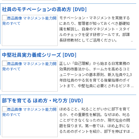
社員のモチベーションの高め方 [DVD]
モチベーション・マネジメントを実施する
にあたり、管理者が知っておくべき基礎知
識を解説し、自身のマネジメント・スタイ
ルのチェックを促す研修ツールです。部課
長研修教材としてご活用ください。
中堅社員実力養成シリーズ [DVD]
正しい「自己理解」から始まる日常業務の
効果的改善法から、チームカを高めるコミ
ュニケーションの基本原則、新入社員や2,3
年目社員のやる気を育てる後輩指導のポイ
ントまで、中堅社員に必要とされるビジネ
ススキルのすべてを解説します。
部下を育てる ほめ方・叱り方 [DVD]
ほめること、叱ることがいかに部下を育て
るか、その重要性を解説。なぜほめ、叱る
ことができなくなったのか、現代社会の問
題を探ります。第一巻では、ほめ上手にな
るためのポイントを紹介、部下を伸ばすほ
め方の急所を説明します。第二巻では、叱