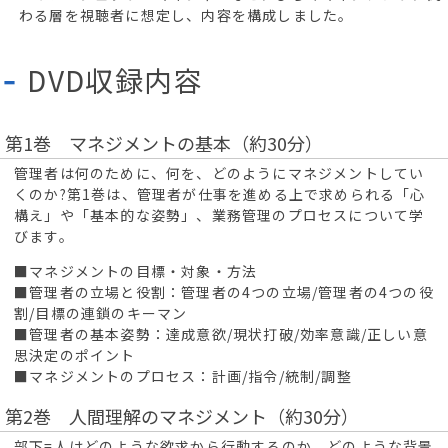
わる層を視聴者に想定し、内容を構成しました。
DVD収録内容
第1巻 マネジメントの基本（約30分）
管理者は何のために、何を、どのようにマネジメントしてい
くのか?第1巻は、管理者が仕事を進める上で求められる「心
構え」や「基本的な姿勢」、業務管理のプロセスについて学
びます。
■マネジメントの目標・対象・方法
■管理者の立場と役割：管理者の4つの立場/管理者の4つの役
割/目標の連鎖のキーマン
■管理者の基本姿勢：達成意欲/現状打破/効率意識/正しい意
思決定のポイント
■マネジメントのプロセス：計画/指令/統制/調整
第2巻 人間理解のマネジメント（約30分）
部下=人はどのような欲求から行動するのか、どのような背景