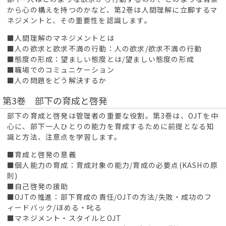
から心の構えを持つのかなど、第2巻は人間理解に立脚するマ
ネジメントと、その重要性を認識します。
■人間理解のマネジメントとは
■人の欲求と欲求不満の行動：人の欲求/欲求不満の行動
■態度の形成：望ましい態度とは/望ましい態度の形成
■職場でのコミュニケーション
■人の問題をどう解決するか
第3巻 部下の育成と啓発
部下の育成と啓発は管理者の重要な役割。第3巻は、OJTを中
心に、部下一人ひとりの能力を育成するために前提となる知
識と方法、注意点を学習します。
■育成と啓発の意義
■個人能力の育成：育成対象の能力/育成の必要点(KASHの原
則)
■自己啓発の援助
■OJTの推進：部下育成の責任/OJTの方法/失敗・成功のフ
ィードバック/ほめる・叱る
■マネジメント・スタイルとOJT