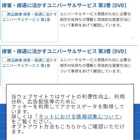
接客・接遇に活かすユニバーサルサービス 第2巻 [DVD]
ユニバーサルサービス実践のために必要な
相手の気持ちの理解と具体的な接客方法に
ついて事例をあげて解説しています。
接客・接遇に活かすユニバーサルサービス 第3巻 [DVD]
ユニバーサルサービス実践のために必要な
相手の気持ちの理解と具体的な接客方法に
ついて事例をあげて解説しています。
当ウェブサイトではサイトの利便性向上、利用
分析、広告配信等のために
クッキーを利用してアクセスデータを取得して
企業情報
サイトマップ
います。
詳しくは「
ネットにおける情報収集について
」
個人情報保護方針
「特商法」に関して
をご覧ください。
オプトアウト方法もこちらからご確認いただけ
サイト利用条件
ネットにおける情報収集について
ます。
FAQ
お問い合わせ