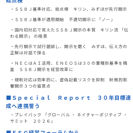
総点検
・ＳＳＢＪ基準対応、総点検 キリン、みずほが先行開示
・ＳＳＢＪ基準が適用開始 不適切開示に 「ノー」
・国内初対応で見えたＳＳＢＪ開示の本質 キリン流 「伝
わる開示」 の極意
・先行開示で試行錯誤し、開示を磨く みずほ、伝え方の
正解は対話で探る
・ＮＥＣはＡＩ活用、ＥＮＥＯＳは３０の業種別基準を精
査 ＳＳＢＪ開示を経営改革に
・規制対応は効率的に、虚偽記載リスクを抑制 財務的影
響開示３つの留意点
■Ｓｐｅｃｉａｌ Ｒｅｐｏｒｔ ３０年目標達
成へ連携誓う
・プレイバック 「グローバル ・ ネイチャーポジティブ ・
サミット ２０２６」
■ＥＳＧ経営フォーラムから