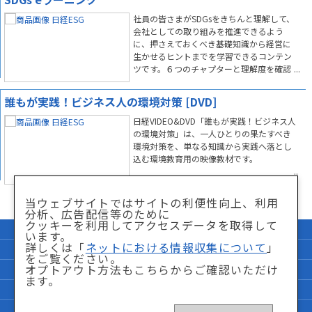
社員の皆さまがSDGsをきちんと理解して、
会社としての取り組みを推進できるよう
に、押さえておくべき基礎知識から経営に
生かせるヒントまでを学習できるコンテン
ツです。６つのチャプターと理解度を確認
するための試験問題で構成しています。
誰もが実践！ビジネス人の環境対策 [DVD]
日経VIDEO&DVD「誰もが実践！ビジネス人
の環境対策」は、一人ひとりの果たすべき
環境対策を、単なる知識から実践へ落とし
込む環境教育用の映像教材です。
当ウェブサイトではサイトの利便性向上、利用
分析、広告配信等のために
クッキーを利用してアクセスデータを取得して
企業情報
サイトマップ
います。
詳しくは「
ネットにおける情報収集について
」
個人情報保護方針
「特商法」に関して
をご覧ください。
オプトアウト方法もこちらからご確認いただけ
サイト利用条件
ネットにおける情報収集について
ます。
FAQ
お問い合わせ