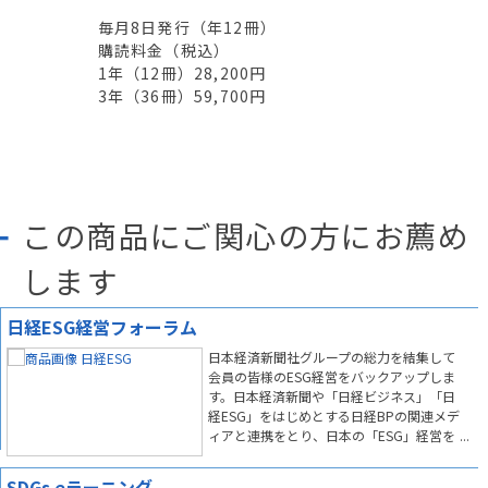
毎月8日発行
（年
12
冊）
購読料金（税込）
1年（
12
冊）
28,200円
3年（
36
冊）
59,700円
この商品にご関心の方にお薦め
します
日経ESG経営フォーラム
日本経済新聞社グループの総力を結集して
会員の皆様のESG経営をバックアップしま
す。日本経済新聞や「日経ビジネス」「日
経ESG」をはじめとする日経BPの関連メデ
ィアと連携をとり、日本の「ESG」経営を
リードします。
SDGs eラーニング