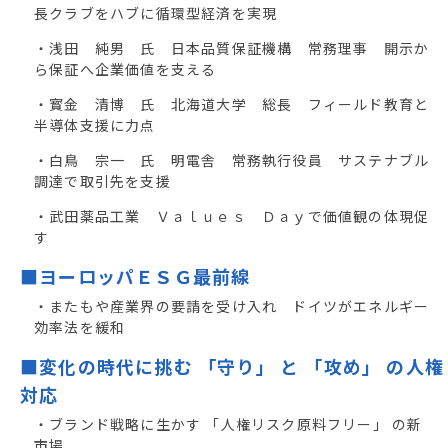
長クラブをハブに循環型経済を実現
・浅田 純男 氏 日本品質保証機構 常務理事 開示か
ら保証へ企業価値を支える
・寳金 清博 氏 北海道大学 総長 フィールド教育と
半導体支援に力点
・白鳥 宗一 氏 明電舎 常務執行役員 サステナブル
調達で取引先を支援
・武田薬品工業 Ｖａｌｕｅｓ Ｄａｙで価値観の体現促
す
■ヨーロッパＥＳＧ最前線
・またもや産業界の要請を受け入れ ドイツがエネルギー
効率法を緩和
■変化の時代に挑む 「守り」 と 「攻め」 の人権
対応
・ブランド戦略に生かす 「人権リスク原料フリー」 の新
市場