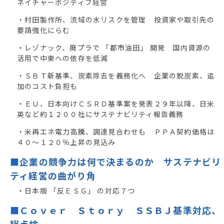
ネイチャーポジティブ経営
・村田製作所、流域の水リスクを管理 投資家や取引先の
要請強化にらむ
・レゾナック、廃プラで 「都市油田」 開発 国内資源の
活用で中東への依存を低減
・ＳＢＴ新基準、炭素除去を義務化へ 企業の脱炭素、追
加のコスト負担も
・ＥＵ、日本向けＣＳＲＤ基準案を発表２９年以降、日米
英など約１２００社にサステナビリティ報告義務
・米再エネ電力高騰、調達見合わせも ＰＰＡ契約価格は
４０～１２０％上昇の見込み
■企業の競争力は何で決まるのか サステナビリ
ティ経営の曲がり角
・日本版 「反ＥＳＧ」 の対応７つ
■Ｃｏｖｅｒ Ｓｔｏｒｙ ＳＳＢＪ基準対応、