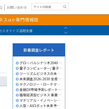
AQ
お問い合わせ
ネス
専門情報誌
ほか
Previous
カスタマイズ活用支援
Next
新着調査レポート
グローバルシナリオ2040 全産業編
量子コンピューター/ 量子技術開発＆ビジネス参入戦略2026-2035
ツーリズムビジネスの未来2026-2035
未来調査2026-2030 全産業編
テクノロジー・ロードマップ 2026-2035 AI/ICT融合新ビジネス編
金融DX市場予測レポート2026-2030
循環経済型ビジネス 事業創出・参入戦略
マテリアル・イノベーション2040
人型・AIロボット未来予測2035