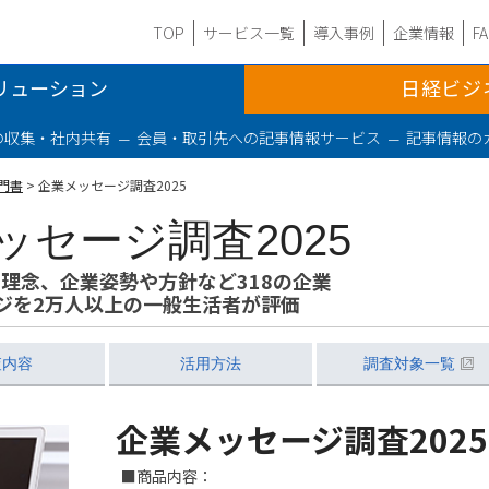
TOP
サービス一覧
導入事例
企業情報
F
リューション
日経ビジ
の収集・社内共有
会員・取引先への記事情報サービス
記事情報の
門書
> 企業メッセージ調査2025
ッセージ調査2025
理念、企業姿勢や方針など318の企業
ジを2万人以上の一般生活者が評価
査内容
活用方法
調査対象一覧
企業メッセージ調査
2025
■商品内容：