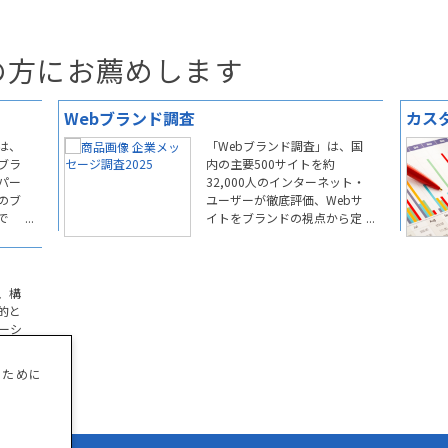
の方にお薦めします
Webブランド調査
カス
は、
「Webブランド調査」は、国
ブラ
内の主要500サイトを約
パー
32,000人のインターネット・
のブ
ユーザーが徹底評価、Webサ
で
イトをブランドの視点から定
期的・定量的に把握できる日
本最大のWebサイト調査で
す。
、構
的と
ーシ
のために