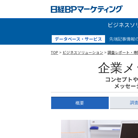
ビジネスソ
データベース・サービス
先端記事情報
TOP
>
ビジネスソリューション
>
調査レポート・専
企業メ
コンセプトや
メッセー
調
概要