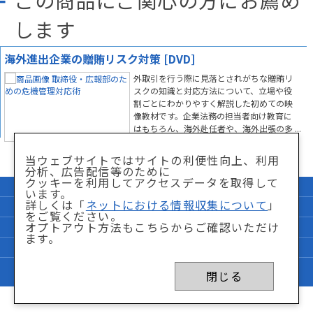
この商品にご関心の方にお薦め
します
海外進出企業の贈賄リスク対策 [DVD]
外取引を行う際に見落とされがちな贈賄リ
スクの知識と対応方法について、立場や役
割ごとにわかりやすく解説した初めての映
像教材です。企業法務の担当者向け教育に
はもちろん、海外赴任者や、海外出張の多
い従業員など、「贈賄トラブル」の当事者
になりやすい立場の方への教育に最適で
当ウェブサイトではサイトの利便性向上、利用
す。
分析、広告配信等のために
クッキーを利用してアクセスデータを取得して
企業情報
サイトマップ
います。
詳しくは「
ネットにおける情報収集について
」
個人情報保護方針
「特商法」に関して
をご覧ください。
オプトアウト方法もこちらからご確認いただけ
サイト利用条件
ネットにおける情報収集について
ます。
FAQ
お問い合わせ
Copyright © Nikkei BP Marketing,inc. All Rights Reserved.
閉じる