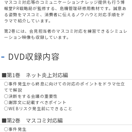
マスコミ対応等のコミュニケーションナレッジ提供も行う博
報堂PR戦略局が監修する、危機管理研修用教材です。誠意あ
る姿勢をマスコミ、消費者に伝えるノウハウと対応手順をド
ラマで紹介しています。
第2巻には、会見担当者のマスコミ対応を練習できるシミュレ
ーション映像も収録しています。
DVD収録内容
■第1巻 ネット炎上対応編
○事件発生から終息に向けての対応のポイントをドラマ仕立
てで解説
○決断をする会議の重要性
○謝罪文に記載すべきポイント
○WEBリスク発生前にできること
■第2巻 マスコミ対応編
○事件発生