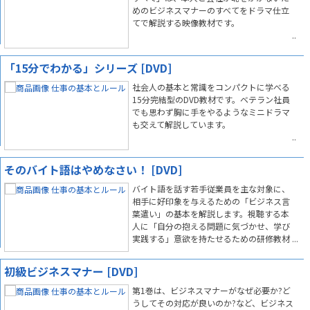
めのビジネスマナーのすべてをドラマ仕立
てで解説する映像教材です。
「15分でわかる」シリーズ [DVD]
社会人の基本と常識をコンパクトに学べる
15分完結型のDVD教材です。ベテラン社員
でも思わず胸に手をやるようなミニドラマ
も交えて解説しています。
そのバイト語はやめなさい！ [DVD]
バイト語を話す若手従業員を主な対象に、
相手に好印象を与えるための「ビジネス言
葉遣い」の基本を解説します。視聴する本
人に「自分の抱える問題に気づかせ、学び
実践する」意欲を持たせるための研修教材
です。
初級ビジネスマナー [DVD]
第1巻は、ビジネスマナーがなぜ必要か?ど
うしてその対応が良いのか?など、ビジネス