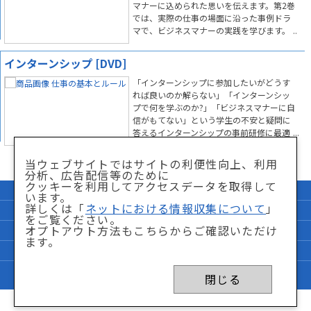
マナーに込められた思いを伝えます。第2巻
では、実際の仕事の場面に沿った事例ドラ
マで、ビジネスマナーの実践を学びます。
インターンシップ [DVD]
「インターンシップに参加したいがどうす
れば良いのか解らない」「インターンシッ
プで何を学ぶのか?」「ビジネスマナーに自
信がもてない」という学生の不安と疑問に
答えるインターンシップの事前研修に最適
な映像コンテンツです。
当ウェブサイトではサイトの利便性向上、利用
分析、広告配信等のために
クッキーを利用してアクセスデータを取得して
企業情報
サイトマップ
います。
詳しくは「
ネットにおける情報収集について
」
個人情報保護方針
「特商法」に関して
をご覧ください。
オプトアウト方法もこちらからご確認いただけ
サイト利用条件
ネットにおける情報収集について
ます。
FAQ
お問い合わせ
Copyright © Nikkei BP Marketing,inc. All Rights Reserved.
閉じる