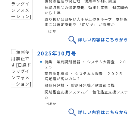
後発品推進の現在地 使用率９割に到達
長期収載品の選定療養、効果と実態 制度開始
から１年
取り扱い品目多い大手が上位をキープ 支持理
由には選定療養や 「逆ザヤ」 が影響か
…ほか
詳しい内容はこちらから
2025年10月号
特集 薬局調剤機器 ・ システム大調査 ２０
２５
薬局調剤機器 ・ システム大調査 ２０２５
満足度が高いのは？
散薬分包機 ・ 錠剤分包機／軟膏練り機
調剤鑑査支援システム／一包化鑑査支援システ
ム
…ほか
詳しい内容はこちらから