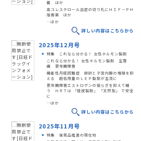
義 ほか
高コレステロール血症の切り札にＨＩＦ－ＰＨ
阻害薬 ほか
…ほか
詳しい内容はこちらから
2025年12月号
特集 これなら分かる！ 女性ホルモン製剤
これなら分かる！ 女性ホルモン製剤 生理
痛 更年期障害
機能性月経困難症 排卵と子宮内膜の増殖を抑
える 超低用量のＬＥＰ製剤が主流に
更年期障害エストロゲンの揺らぎを抑えて補
う ＨＲＴは 「経皮製剤」 「天然型」 で安全
に
…ほか
詳しい内容はこちらから
2025年11月号
特集 後発品推進の現在地