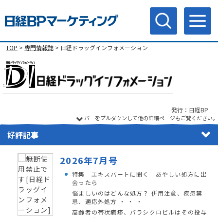
TOP
>
専門情報誌
> 日経ドラッグインフォメーション
発行：日経BP
バーをプルダウンして他の詳細ページもご覧ください。
好評記事
2026年7月号
特集 エキスパートに聞く あやしい処方に出
会ったら
悩ましいのはどんな処方？ 併用注意、疾患禁
忌、適応外処方 ・ ・ ・
高齢者の帯状疱疹、バラシクロビルはその投与