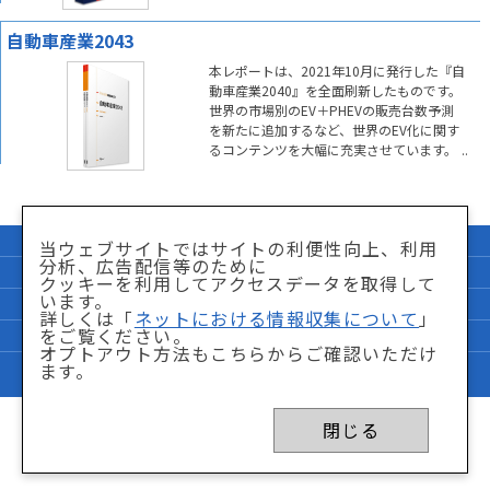
自動車産業2043
本レポートは、2021年10月に発行した『自
動車産業2040』を全面刷新したものです。
世界の市場別のEV＋PHEVの販売台数予測
を新たに追加するなど、世界のEV化に関す
るコンテンツを大幅に充実させています。
企業情報
サイトマップ
当ウェブサイトではサイトの利便性向上、利用
分析、広告配信等のために
個人情報保護方針
「特商法」に関して
クッキーを利用してアクセスデータを取得して
います。
サイト利用条件
ネットにおける情報収集について
詳しくは「
ネットにおける情報収集について
」
をご覧ください。
FAQ
お問い合わせ
オプトアウト方法もこちらからご確認いただけ
ます。
Copyright © Nikkei BP Marketing,inc. All Rights Reserved.
閉じる