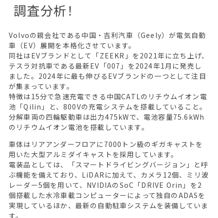
調査分析！
Volvoの親会社である中国・吉利汽車（Geely）が電気自動
車（EV）展開を本格化させています。
同社はEVブランドとして「ZEEKR」を2021年に立ち上げ、
テスラ対抗車である最新EV「007」を2024年1月に発売し
ました。2024年に最も伸びるEVブランドの一つとして注目
が集まっています。
特徴は15分で急速充電できる中国CATLのリチウムイオン電
池「Qilin」と、800Vの充電システムを搭載していること。
分解車両の四輪駆動車は出力475kWで、電池容量75.6kWh
のリチウムイオン電池を搭載しています。
車体はリアアンダーフロアに7000トン級のギガキャストを
用いた大型アルミダイキャストを採用しています。
電装品としては、「スマートドライビングバージョン」と呼
ぶ機能を備えており、LiDARに加えて、カメラ12個、ミリ波
レーダー5個を用いて、NVIDIAのSoC「DRIVE Orin」を2
個搭載した水冷車載コンピューターによって独自のADASを
実現しているほか、最新の自動駐車システムを装備していま
す。